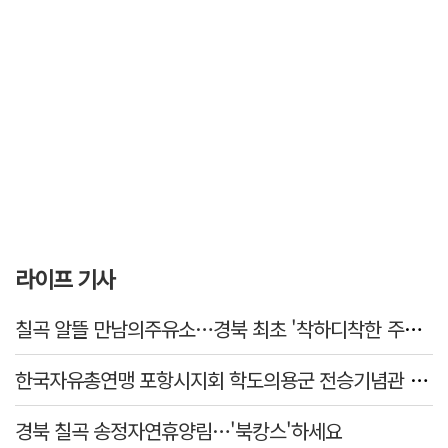
라이프 기사
칠곡 알뜰 만남의주유소…경북 최초 '착하디착한 주유소' 선정
한국자유총연맹 포항시지회 학도의용군 전승기념관 방문
경북 칠곡 송정자연휴양림…'북캉스'하세요