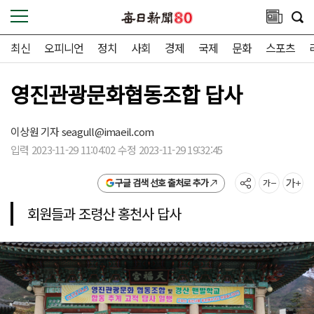
최신
오피니언
정치
사회
경제
국제
문화
스포츠
영진관광문화협동조합 답사
이상원 기자
seagull@imaeil.com
입력 2023-11-29 11:04:02 수정 2023-11-29 19:32:45
구글 검색 선호 출처로 추가
회원들과 조령산 홍천사 답사