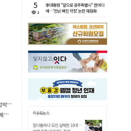
李대통령 "앞으로 광주특별시" 한마디
에…'전남 빠진 약칭' 논란 재점화
3
 유지
이슈&뉴스
요구
말다툼하다 모친 살해한 10대…