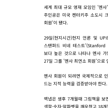
세계 최대 규모 영재 모임인 '멘사'
주인공은 미국 켄터키주 소도시 
회원'이 됐다.
29일(현지시간)현지 언론 및 UP
스탠퍼드 비네 테스트'(Stanford 
보다 높은 것으로 나타나 멘사 가입
27일 그를 '멘사 최연소 회원'으로
멘사 회원이 되려면 국제적으로 인
드는 지적 능력을 검증받아야 한다.
맥냅은 생후 7개월때 그림책을 보면
색깔·숫자·알파벳을 깨우쳤고 18개