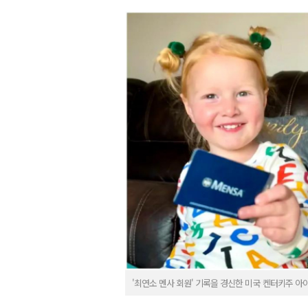
'최연소 멘사 회원' 기록을 경신한 미국 켄터키주 아