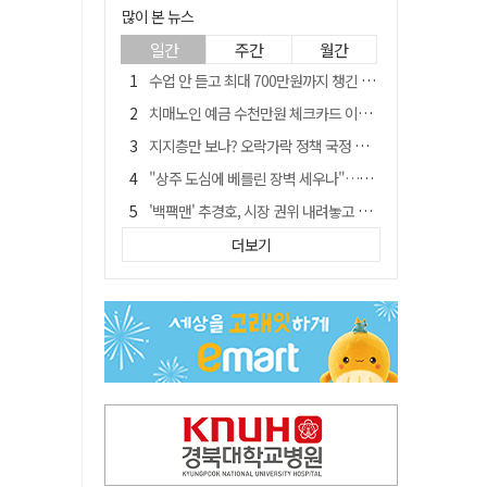
많이 본 뉴스
일간
주간
월간
수업 안 듣고 최대 700만원까지 챙긴 포항 A대학 '유령 선수' 등 무더기 송치
치매노인 예금 수천만원 체크카드 이용해 빼돌린 70대 간병인, 집행유예
지지층만 보나? 오락가락 정책 국정 불안…野 "오합지졸"
"상주 도심에 베를린 장벽 세우나"…중부내륙 KTX 흙둑 쌓기계획에 시민들 반발
'백팩맨' 추경호, 시장 권위 내려놓고 시민 속 '현장 행보' 눈길
칠곡 알뜰 만남의주유소…경북 최초 '착하디착한 주유소' 선정
더보기
李대통령 "앞으로 광주특별시" 한마디에…'전남 빠진 약칭' 논란 재점화
지역에 기여는 없이 15조원 경북도 금고 눈독 들이는 대형銀
경북 칠곡시니어클럽 커피앤솝 사업단…자개소품 만들기 문화체험 운영
[여권 국정 운영 난맥상] 그때 그때 다른 규제 완화