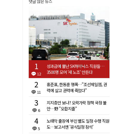
댓글 많은 뉴스
성과급에 뿔난 SK하이닉스 직원들…
3500명 모여 '새 노조' 만든다
12
홍준표, 한동훈 맹폭…"조선제일껌, 권
력에 살고 권력에 죽었다"
11
지지층만 보나? 오락가락 정책 국정 불
안…野 "오합지졸"
6
노태악 출장에 부인 별도 일정 수행 직원
도…보고서엔 '공식일정 참석'
5