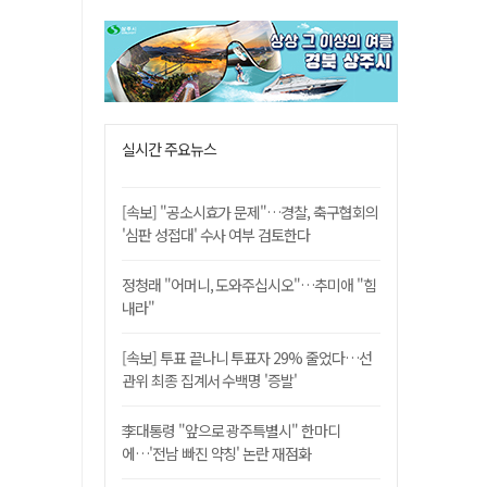
실시간 주요뉴스
[속보] "공소시효가 문제"…경찰, 축구협회의
'심판 성접대' 수사 여부 검토한다
정청래 "어머니, 도와주십시오"…추미애 "힘
내라"
[속보] 투표 끝나니 투표자 29% 줄었다…선
관위 최종 집계서 수백명 '증발'
李대통령 "앞으로 광주특별시" 한마디
에…'전남 빠진 약칭' 논란 재점화