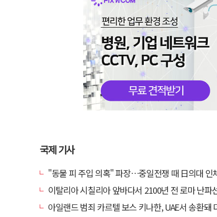
국제 기사
"동물 피 주입 의혹" 파장…중일전쟁 때 日의대 인
이탈리아 시칠리아 앞바다서 2100년 전 로마 난파선 발견…암포라 수백 점 
아일랜드 범죄 카르텔 보스 키나한, UAE서 송환돼 더블린 법