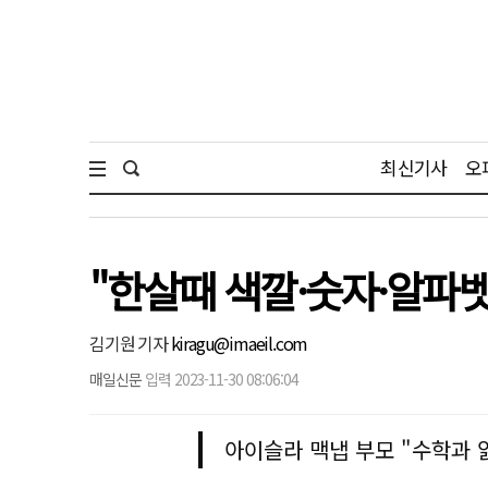
최신기사
오
"한살때 색깔·숫자·알파벳
김기원 기자
kiragu@imaeil.com
매일신문
입력 2023-11-30 08:06:04
아이슬라 맥냅 부모 "수학과 