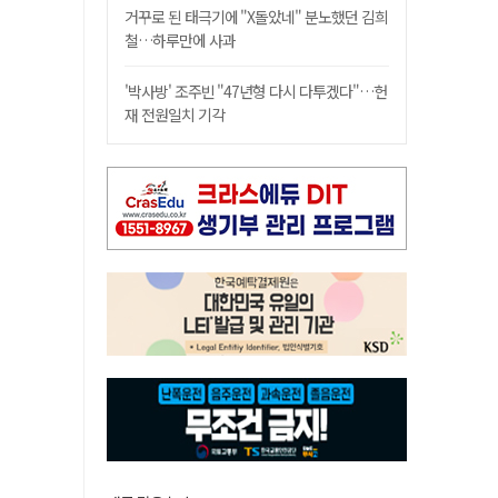
거꾸로 된 태극기에 "X돌았네" 분노했던 김희
철…하루만에 사과
'박사방' 조주빈 "47년형 다시 다투겠다"…헌
재 전원일치 기각