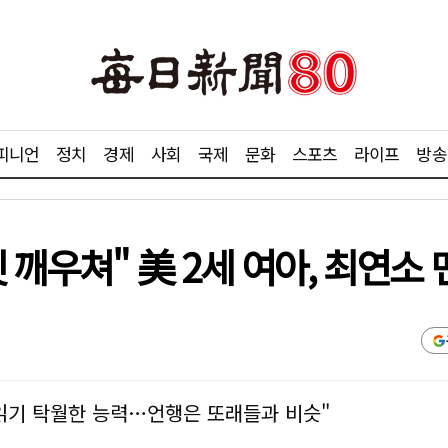
피니언
정치
경제
사회
국제
문화
스포츠
라이프
방송
 깨우쳐" 美 2세 여아, 최연소
읽기 탁월한 능력…언행은 또래들과 비슷"