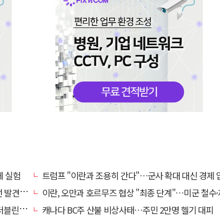
체 실험
트럼프 "이란과 조용히 간다"…군사 확대 대신 경제 압박
원형 보존
이란, 오만과 호르무즈 협상 "최종 단계"…미군 철수·제재 해제 선행 
정 섰다
캐나다 BC주 산불 비상사태…주민 2만명 헬기 대피