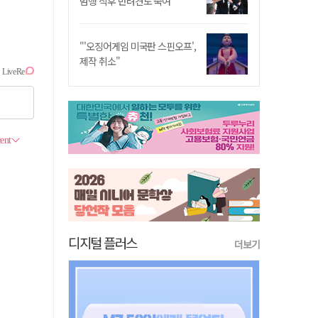
범행 직후 반려견도 죽여
"'오징어게임 미국판 스핀오프',
제작 취소"
디지털 플러스
더보기