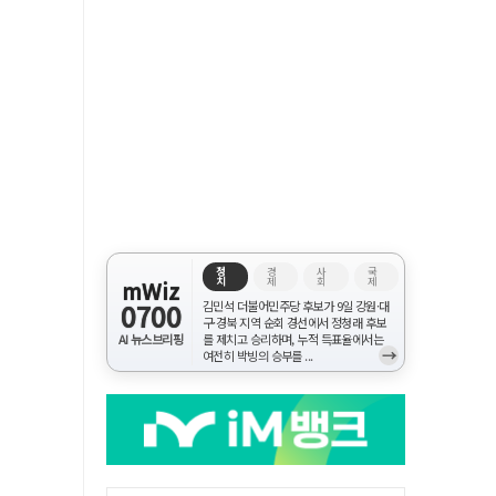
정
경
사
국
치
제
회
제
mWiz
0700
김민석 더불어민주당 후보가 9일 강원·대
구·경북 지역 순회 경선에서 정청래 후보
AI 뉴스브리핑
를 제치고 승리하며, 누적 득표율에서는
→
여전히 박빙의 승부를 ...