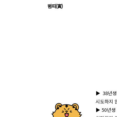
범띠(寅)
▶38년생
시도하지 
▶50년생