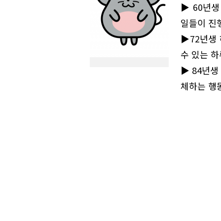
▶60년생
일들이 진행
▶72년생
수 있는 
▶84년생
체하는 행