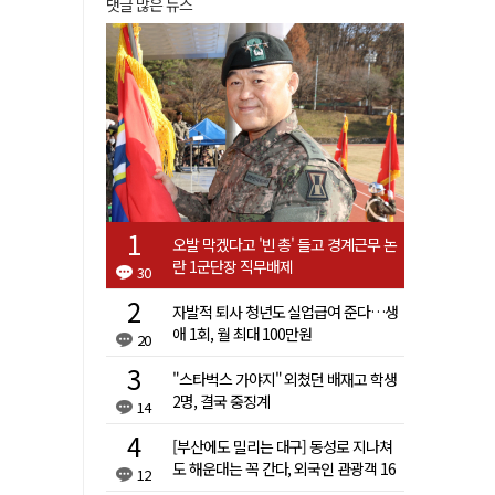
댓글 많은 뉴스
오발 막겠다고 '빈 총' 들고 경계근무 논
란 1군단장 직무배제
30
자발적 퇴사 청년도 실업급여 준다…생
애 1회, 월 최대 100만원
20
"스타벅스 가야지" 외쳤던 배재고 학생
2명, 결국 중징계
14
[부산에도 밀리는 대구] 동성로 지나쳐
도 해운대는 꼭 간다, 외국인 관광객 16
12
배 차이