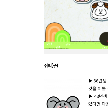
쥐띠(子)
▶36년생
것을 이룰 
▶48년생
있다면 다