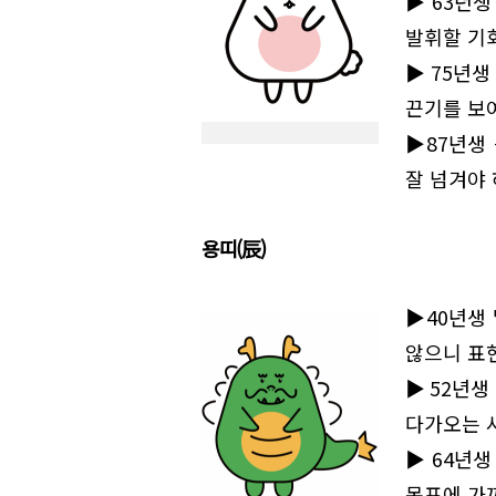
▶63년생
발휘할 기회
▶75년생
끈기를 보
▶87년생
잘 넘겨야 
용띠(辰)
▶40년생
않으니 표
▶52년생
다가오는 
▶64년생
목표에 가까