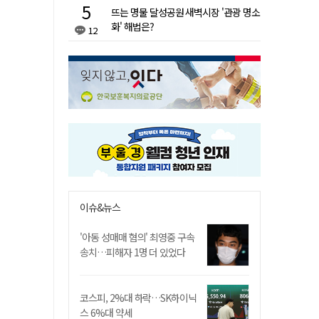
뜨는 명물 달성공원 새벽시장 '관광 명소
화' 해법은?
12
이슈&뉴스
'아동 성매매 혐의' 최영중 구속
송치…피해자 1명 더 있었다
코스피, 2%대 하락…SK하이닉
스 6%대 약세