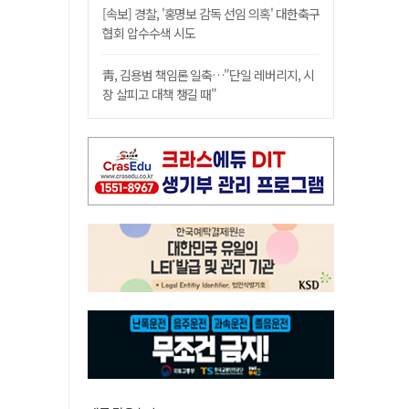
[속보] 경찰, '홍명보 감독 선임 의혹' 대한축구
협회 압수수색 시도
靑, 김용범 책임론 일축…"단일 레버리지, 시
장 살피고 대책 챙길 때"