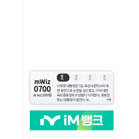
정
경
사
국
치
제
회
제
mWiz
0700
이재명 대통령은 5일 육군사관학교에 대
한 발언으로 논란을 일으켰고, 이에 대한
AI 뉴스브리핑
육사총동창회의 반발이 이어졌다. 총동창
→
회는 대통령의 발언이 사...