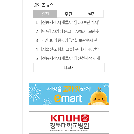
많이 본 뉴스
일간
주간
월간
[전통시장 재개발사업] '50여년 역사' 수성시장 자리에 25층 주상복합 들어선다
[단독] 20명에 묻고…72%가 '보완수사권 폐지'?
국민 10명 중 6명 "검찰 보완수사권 필요"…민주당 지지층도 53.8%
[저출산·고령화 그늘] 구미시 "40만명 사수" 고령군 "3만명대 회복"
[전통시장 재개발사업] 신천시장 재개발, 준공 후에도 소송전
李대통령 지지율 다시 40%대로…20대는 18.8%p 급락
더보기
李대통령 "육사 출신이 또 쿠데타 할 수도"…육사 총동창회 "정치적 보복"
안동-사가에, "50년 우정 넘어 미래 50년 함께 연다"
[인사]경상북도
유승민 "尹 졸업한 서울대 법대·충암고도 없애야"…李 육사 통합 직격