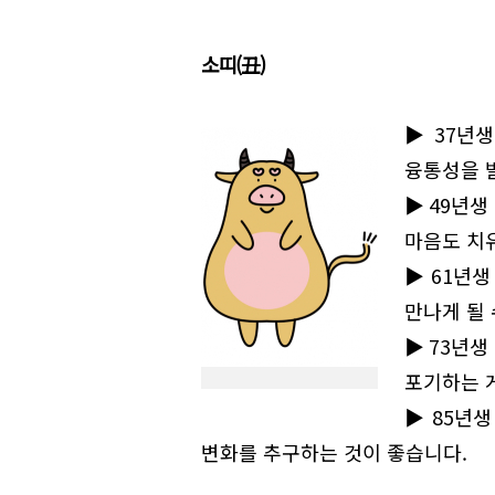
소띠(丑)
▶37년생
융통성을 
▶49년생
마음도 치유
▶61년생
만나게 될 
▶73년생
포기하는 
▶85년생
변화를 추구하는 것이 좋습니다.