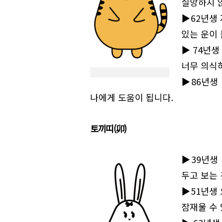
실망하지 
▶62년생
있는 운이
▶74년생
너무 의식하
▶86년생
나에게 도움이 됩니다.
토끼띠(
卯)
▶39년생
두고 보는 
▶51년생
잠재울 수 