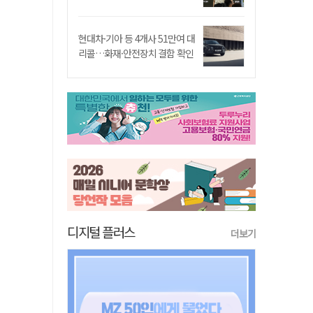
현대차·기아 등 4개사 51만여 대
리콜…화재·안전장치 결함 확인
디지털 플러스
더보기