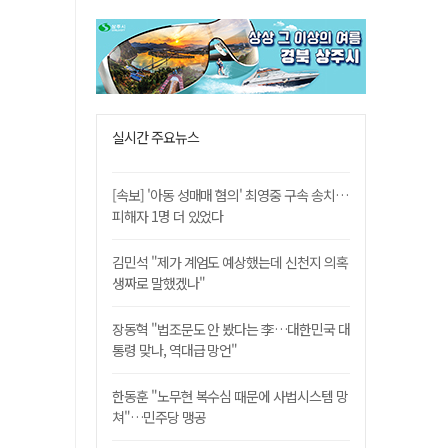
실시간 주요뉴스
[속보] '아동 성매매 혐의' 최영중 구속 송치…
피해자 1명 더 있었다
김민석 "제가 계엄도 예상했는데 신천지 의혹
생짜로 말했겠나"
장동혁 "법조문도 안 봤다는 李…대한민국 대
통령 맞나, 역대급 망언"
한동훈 "노무현 복수심 때문에 사법시스템 망
쳐"…민주당 맹공