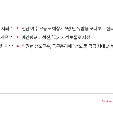
 기로에
전남 여수 오동도 해상서 5명 탄 유람용 모터보트 전복…2명 
로 추정
예안향교 대성전, '국가지정 보물로 지정'
끝 숨져
박권현 청도군수, 국무총리에 "청도 물 공급 최대 3만t 늘려