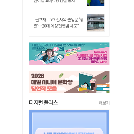
린이집 교사 2명 검찰 송치
"골프채로 YG 신사옥 출입문 '쾅
쾅'…20대 여성 현행범 체포"
디지털 플러스
더보기