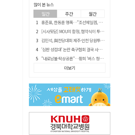
많이 본 뉴스
일간
주간
월간
홍준표, 한동훈 맹폭…"조선제일껌, 권력에 살고 권력에 죽었다"
[시사뒷담] MOU의 함정, 협약식이 투자 확정은 아니긴 해
김민석, 與전당대회 제주·인천 당원투표서 승리…누적 득표는 '초박빙'
'심판 성접대' 논란 축구협회 결국 사과…"깊이 반성, 쇄신하겠다"
"내로남불·탁상공론"…황희 '버스 청년주택' 제안에 與 내부서도 쓴소리
"경로당 통장에 비밀번호가 적혀 있다"…전국 돌며 경로당 13곳 턴 30대 구속
더보기
"침대에 결박, 탈진"…평생 교회서 산 11세 남아, 병원 이송 끝 숨져
예안향교 대성전, '국가지정 보물로 지정'
휠체어 환자 발로 밀어 숨지게 한 70대 간병인…2심도 집행유예
박권현 청도군수, 국무총리에 "청도 물 공급 최대 3만t 늘려달라"