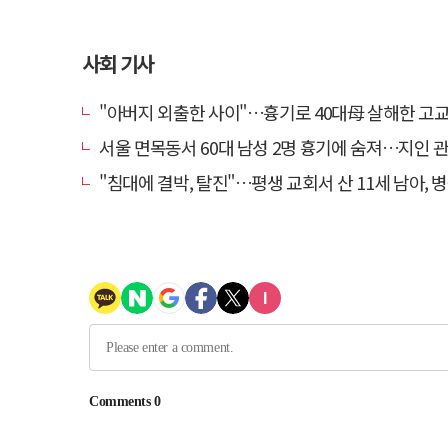
사회 기사
"아버지 외출한 사이"…흉기로 40대母 살해한 고교 자퇴생, 구속
서울 면목동서 60대 남성 2명 흉기에 숨져…지인 관계
"침대에 결박, 탈진"…평생 교회서 산 11세 남아, 병원 이송 