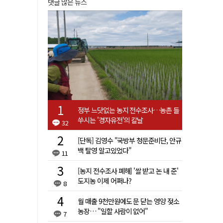
댓글 많은 뉴스
정부 느닷없는 농지 전수조사…농촌 들
쑤시는 '경자유전'의 칼날
32
[단독] 김영수 "국방부 청문준비단, 안규
백 탈영 알고있었다"
11
[농지 전수조사 폐해] '쌀 받고 논 내 준'
도지농 이제 어쩌나?
8
월 매출 9천만원에도 문 닫는 영양 젖소
농장… "일할 사람이 없어"
7