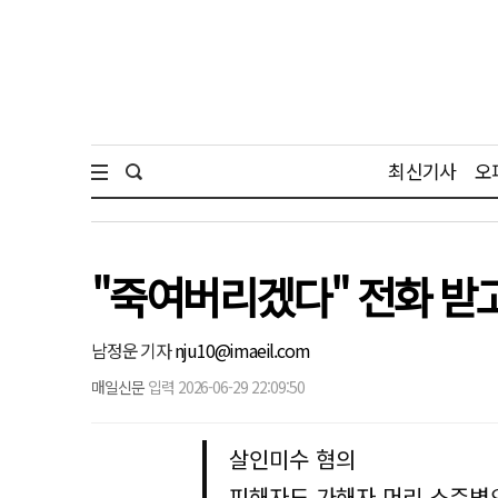
최신기사
오
"죽여버리겠다" 전화 받고
남정운 기자
nju10@imaeil.com
매일신문
입력 2026-06-29 22:09:50
살인미수 혐의
피해자도 가해자 머리 소주병