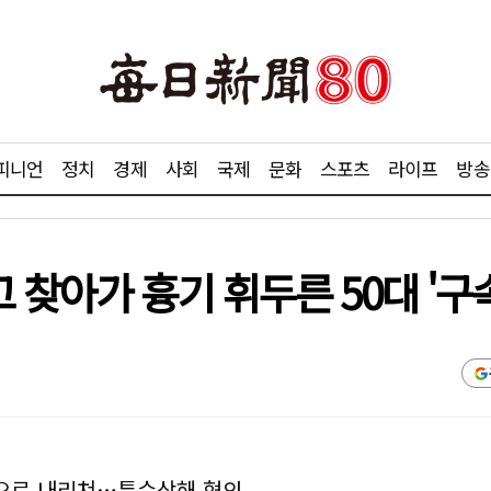
피니언
정치
경제
사회
국제
문화
스포츠
라이프
방송
 찾아가 흉기 휘두른 50대 '구속
으로 내리쳐…특수상해 혐의