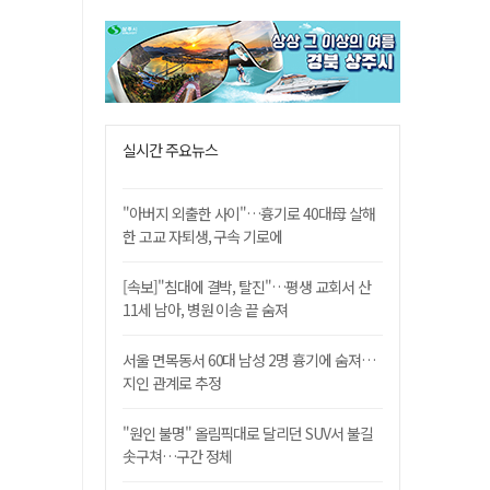
실시간 주요뉴스
"아버지 외출한 사이"…흉기로 40대母 살해
한 고교 자퇴생, 구속 기로에
[속보]"침대에 결박, 탈진"…평생 교회서 산
11세 남아, 병원 이송 끝 숨져
서울 면목동서 60대 남성 2명 흉기에 숨져…
지인 관계로 추정
"원인 불명" 올림픽대로 달리던 SUV서 불길
솟구쳐…구간 정체