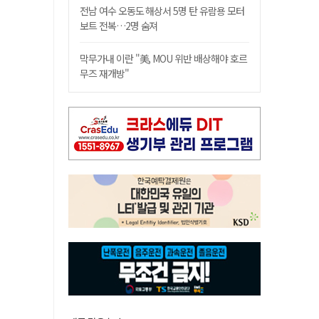
전남 여수 오동도 해상서 5명 탄 유람용 모터
보트 전복…2명 숨져
막무가내 이란 "美, MOU 위반 배상해야 호르
무즈 재개방"