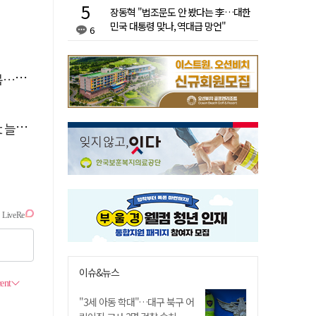
장동혁 "법조문도 안 봤다는 李…대한
민국 대통령 맞나, 역대급 망언"
6
숨져
달라"
이슈&뉴스
"3세 아동 학대"…대구 북구 어