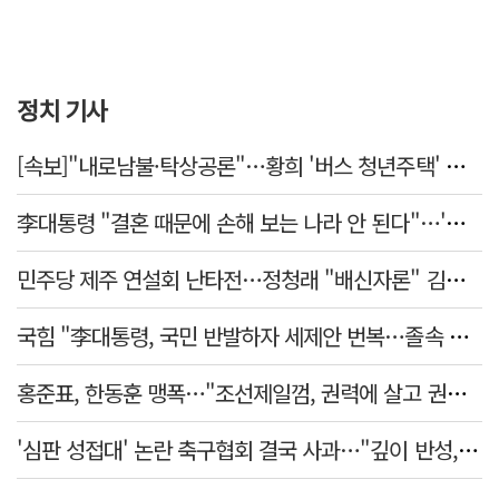
정치 기사
[속보]"내로남불·탁상공론"…황희 '버스 청년주택' 제안에 與 내부서도 쓴소리
李대통령 "결혼 때문에 손해 보는 나라 안 된다"…'결혼 페널티' 22개 손본다
민주당 제주 연설회 난타전…정청래 "배신자론" 김민석 "관리 무능"
국힘 "李대통령, 국민 반발하자 세제안 번복…졸속 국정 즉각 중단"
홍준표, 한동훈 맹폭…"조선제일껌, 권력에 살고 권력에 죽었다"
'심판 성접대' 논란 축구협회 결국 사과…"깊이 반성, 쇄신하겠다"