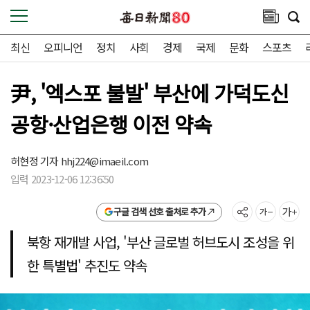
최신
오피니언
정치
사회
경제
국제
문화
스포츠
尹, '엑스포 불발' 부산에 가덕도신
공항·산업은행 이전 약속
허현정 기자
hhj224@imaeil.com
입력 2023-12-06 12:36:50
구글 검색 선호 출처로 추가
북항 재개발 사업, '부산 글로벌 허브도시 조성을 위
한 특별법' 추진도 약속