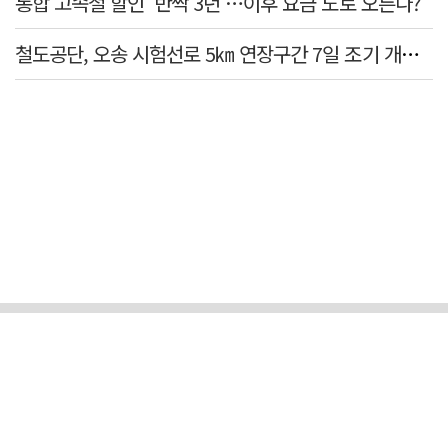
통합 고속철 할인 '반짝 3년'…이후 요금 도로 오른다?
철도공단, 오송 시험선로 5㎞ 연장구간 7일 조기 개통…LA 메트로 사업 지원