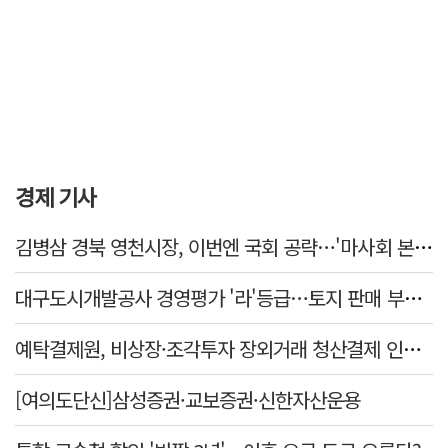
경제 기사
김병삼 경북 영천시장, 이번엔 국회 공략…'마사회 본사 이전·광역교통망 확충' 요청
대구도시개발공사 경영평가 '라'등급…토지 판매 부진에 1년 만에 두 단계 '뚝'
예탁결제원, 비상장·조각투자 장외거래 청산결제 인프라 구축 착수…연내 가동
[여의도단신]삼성증권·교보증권·신한자산운용