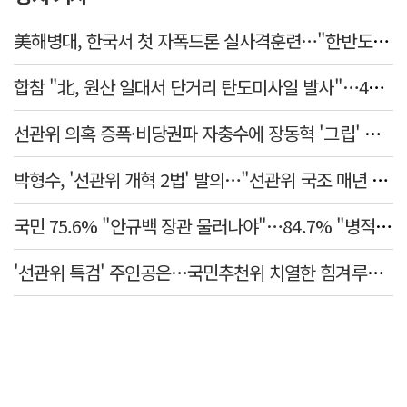
美해병대, 한국서 첫 자폭드론 실사격훈련…"한반도 지형 학습"
합참 "北, 원산 일대서 단거리 탄도미사일 발사"…42일 만
선관위 의혹 증폭·비당권파 자충수에 장동혁 '그립' 더 강해졌다
박형수, '선관위 개혁 2법' 발의…"선관위 국조 매년 실시"
국민 75.6% "안규백 장관 물러나야"…84.7% "병적기록부 공개해야"
'선관위 특검' 주인공은…국민추천위 치열한 힘겨루기 나설 듯