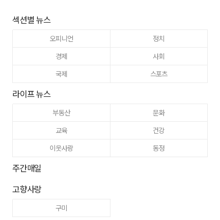
섹션별 뉴스
오피니언
정치
경제
사회
국제
스포츠
라이프 뉴스
부동산
문화
교육
건강
이웃사랑
동정
주간매일
고향사랑
구미