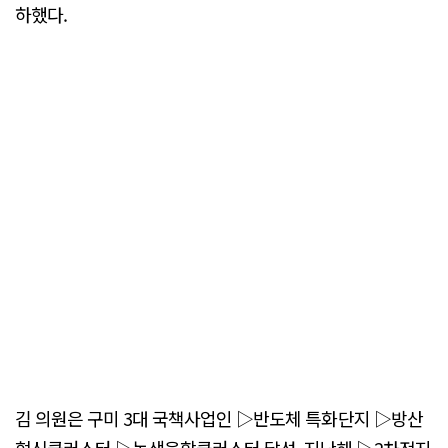
하했다.
김 의원은 구미 3대 국책사업인 ▷반도체 특화단지 ▷방산
혁신클러스터 ▷녹색융합클러스터 달성, 지난해 ▷2차전지