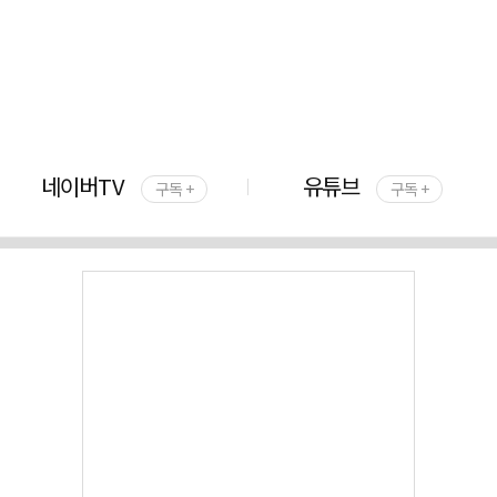
네이버TV
유튜브
구독 +
구독 +