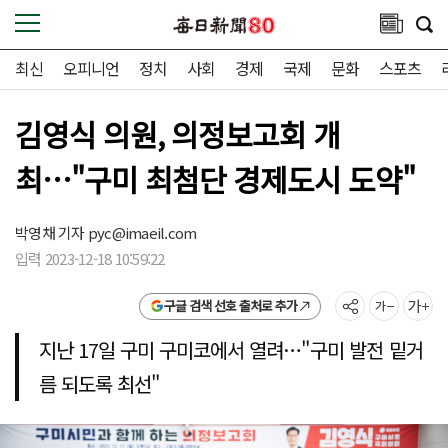
최신
오피니언
정치
사회
경제
국제
문화
스포츠
김영식 의원, 의정보고회 개
최…"구미 최첨단 경제도시 도약"
박영채 기자
pyc@imaeil.com
입력 2023-12-18 10:59:22
구글 검색 선호 출처로 추가
지난 17일 구미 구미코에서 열려…"구미 발전 밑거
름 되도록 최선"