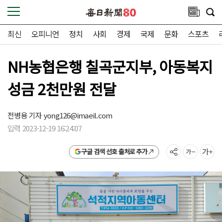
최신
오피니언
정치
사회
경제
국제
문화
스포츠
NH농협은행 칠곡군지부, 아동복지
성금 2천만원 전달
전병용 기자
yong126@imaeil.com
입력 2023-12-19 16:24:07
구글 검색 선호 출처로 추가