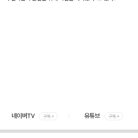
네이버TV
유튜브
구독 +
구독 +