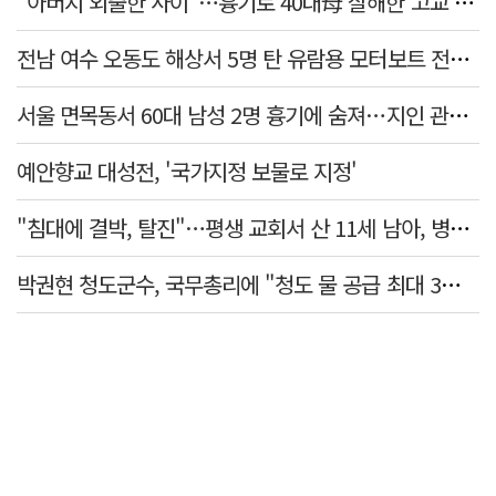
"아버지 외출한 사이"…흉기로 40대母 살해한 고교 자퇴생, 구속 기로에
전남 여수 오동도 해상서 5명 탄 유람용 모터보트 전복…2명 숨져
서울 면목동서 60대 남성 2명 흉기에 숨져…지인 관계로 추정
예안향교 대성전, '국가지정 보물로 지정'
"침대에 결박, 탈진"…평생 교회서 산 11세 남아, 병원 이송 끝 숨져
박권현 청도군수, 국무총리에 "청도 물 공급 최대 3만t 늘려달라"