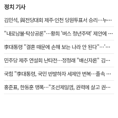
정치 기사
김민석, 與전당대회 제주·인천 당원투표서 승리…누적 득표는 '초박빙'
"내로남불·탁상공론"…황희 '버스 청년주택' 제안에 與 내부서도 쓴소리
李대통령 "결혼 때문에 손해 보는 나라 안 된다"…'결혼 페널티' 22개 손본다
민주당 제주 연설회 난타전…정청래 "배신자론" 김민석 "관리 무능"
국힘 "李대통령, 국민 반발하자 세제안 번복…졸속 국정 즉각 중단"
홍준표, 한동훈 맹폭…"조선제일껌, 권력에 살고 권력에 죽었다"