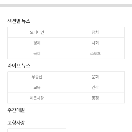
섹션별 뉴스
오피니언
정치
경제
사회
국제
스포츠
라이프 뉴스
부동산
문화
교육
건강
이웃사랑
동정
주간매일
고향사랑