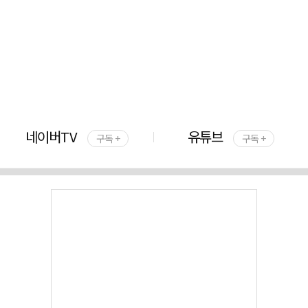
네이버TV
유튜브
구독 +
구독 +