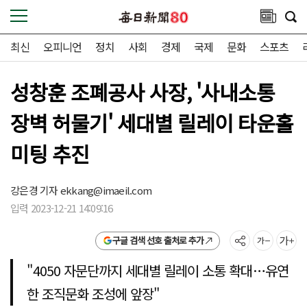
최신
오피니언
정치
사회
경제
국제
문화
스포츠
성창훈 조폐공사 사장, '사내소통
장벽 허물기' 세대별 릴레이 타운홀
미팅 추진
강은경 기자
ekkang@imaeil.com
입력 2023-12-21 14:09:16
구글 검색 선호 출처로 추가
"4050 자문단까지 세대별 릴레이 소통 확대…유연
한 조직문화 조성에 앞장"