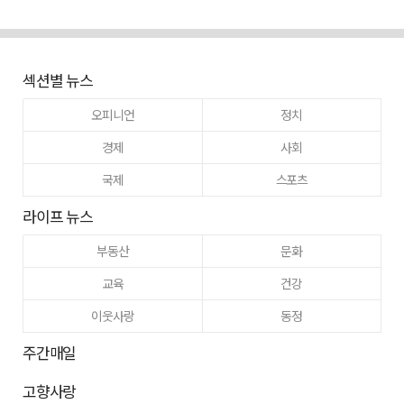
섹션별 뉴스
오피니언
정치
경제
사회
국제
스포츠
라이프 뉴스
부동산
문화
교육
건강
이웃사랑
동정
주간매일
고향사랑