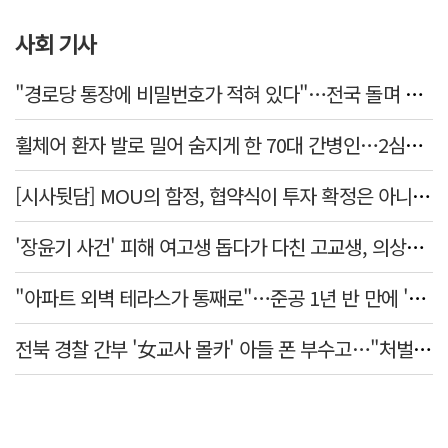
사회 기사
"경로당 통장에 비밀번호가 적혀 있다"…전국 돌며 경로당 13곳 턴 30대 구속
휠체어 환자 발로 밀어 숨지게 한 70대 간병인…2심도 집행유예
[시사뒷담] MOU의 함정, 협약식이 투자 확정은 아니긴 해
'장윤기 사건' 피해 여고생 돕다가 다친 고교생, 의상자 인정
"아파트 외벽 테라스가 통째로"…준공 1년 반 만에 '아찔 사고'
전북 경찰 간부 '女교사 몰카' 아들 폰 부수고…"처벌 못하는 사안" 내부망에 글