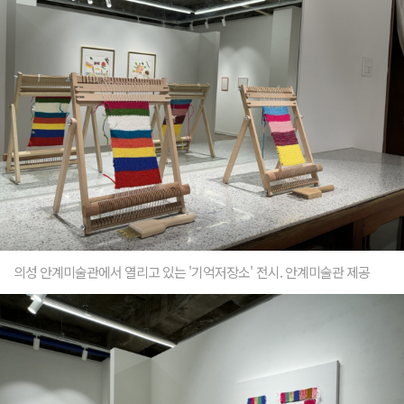
의성 안계미술관에서 열리고 있는 '기억저장소' 전시. 안계미술관 제공