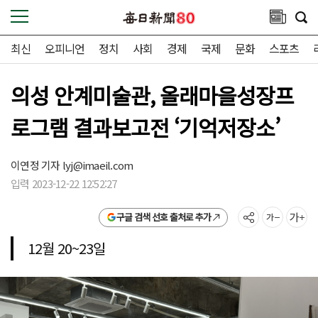
최신
오피니언
정치
사회
경제
국제
문화
스포츠
의성 안계미술관, 올래마을성장프
로그램 결과보고전 ‘기억저장소’
이연정 기자
lyj@imaeil.com
입력 2023-12-22 12:52:27
구글 검색 선호 출처로 추가
12월 20~23일