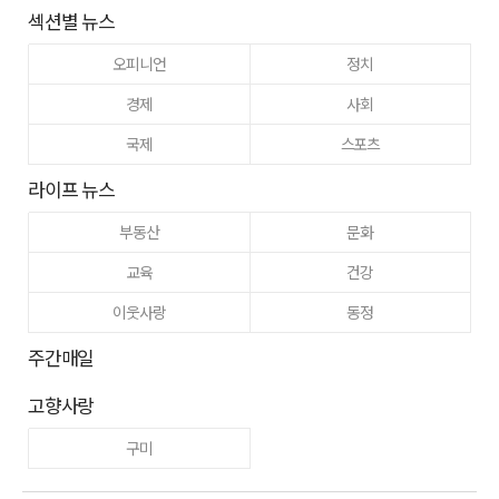
섹션별 뉴스
오피니언
정치
경제
사회
국제
스포츠
라이프 뉴스
부동산
문화
교육
건강
이웃사랑
동정
주간매일
고향사랑
구미