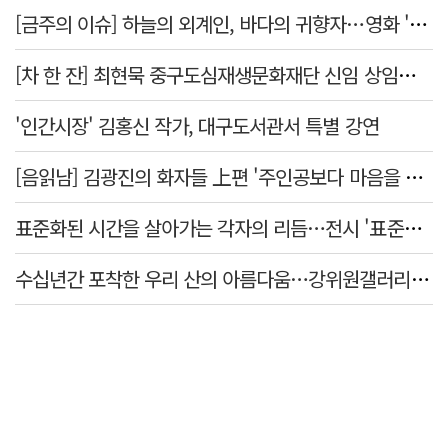
[금주의 이슈] 하늘의 외계인, 바다의 귀향자…영화 '호프'와 '오디세이'
[차 한 잔] 최현묵 중구도심재생문화재단 신임 상임이사 "서문시장·경상감영 등 지역 자원 활용…문화의 일상화"
'인간시장' 김홍신 작가, 대구도서관서 특별 강연
[음읽남] 김광진의 화자들 上편 '주인공보다 마음을 쓴 사람'
표준화된 시간을 살아가는 각자의 리듬…전시 '표준시차'
수십년간 포착한 우리 산의 아름다움…강위원갤러리 '팔공·지리展' 개최