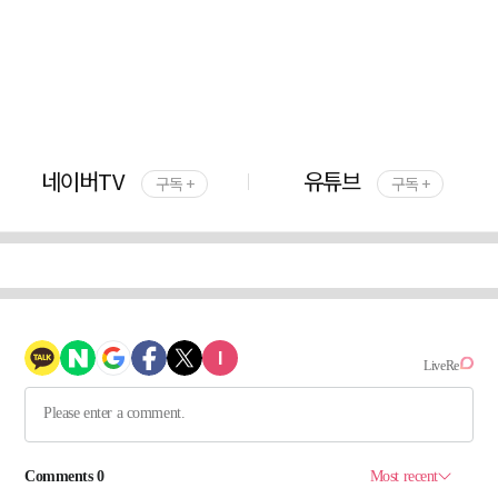
네이버TV
유튜브
구독 +
구독 +