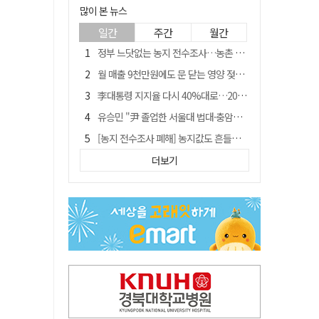
많이 본 뉴스
일간
주간
월간
정부 느닷없는 농지 전수조사…농촌 들쑤시는 '경자유전'의 칼날
월 매출 9천만원에도 문 닫는 영양 젖소농장… "일할 사람이 없어"
李대통령 지지율 다시 40%대로…20대는 18.8%p 급락
유승민 "尹 졸업한 서울대 법대·충암고도 없애야"…李 육사 통합 직격
[농지 전수조사 폐해] 농지값도 흔들리나…"도지 막히면 헐값 매물 나올 수도"
지역활성화 펀드 9호…포항 AI 데이터센터에 6천억 투입
더보기
국민 51.9% "李 대통령 재판 재개 필요하다"
경북 영천시, 9월부터 11월까지 반값 여행 혜택 제공
아쉬운 태클
'솔리다임 IPO 추진설' SK하이닉스, 주가 9% 급락