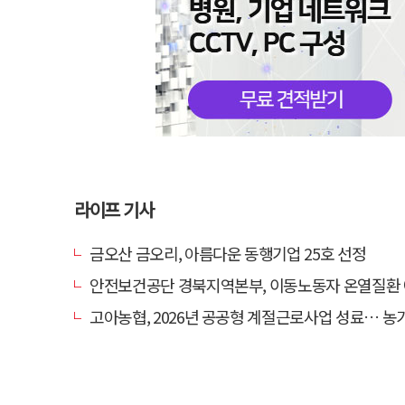
라이프 기사
금오산 금오리, 아름다운 동행기업 25호 선정
안전보건공단 경북지역본부, 이동노동자 온열질환 예방 
고아농협, 2026년 공공형 계절근로사업 성료… 농가 일손 부족 해소 '