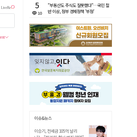
"부동산도 주식도 잘못했다"…국민 절
반 이상, 정부 경제정책 '부정'
10
이슈&뉴스
이승기, 전세금 105억 날리