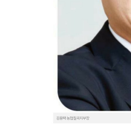
김용택 농협칠곡지부장