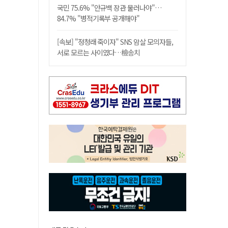
국민 75.6% "안규백 장관 물러나야"…
84.7% "병적기록부 공개해야"
[속보] "정청래 죽이자" SNS 암살 모의자들,
서로 모르는 사이였다…檢송치