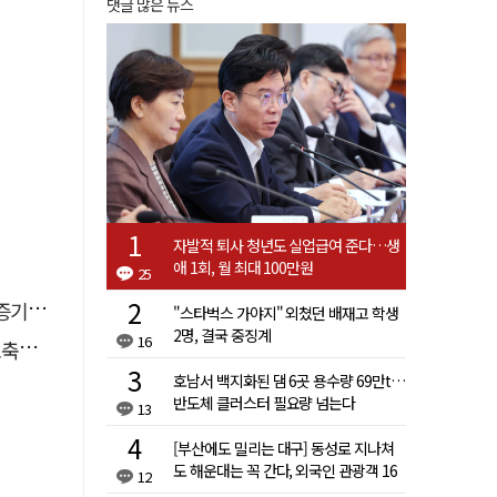
댓글 많은 뉴스
자발적 퇴사 청년도 실업급여 준다…생
애 1회, 월 최대 100만원
25
 선정
"스타벅스 가야지" 외쳤던 배재고 학생
2명, 결국 중징계
16
나서
호남서 백지화된 댐 6곳 용수량 69만t…
반도체 클러스터 필요량 넘는다
13
[부산에도 밀리는 대구] 동성로 지나쳐
도 해운대는 꼭 간다, 외국인 관광객 16
12
배 차이