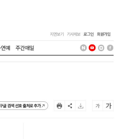
지면보기
기사제보
로그인
회원가입
·연예
주간매일
가
가
구글 검색 선호 출처로 추가