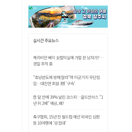
실시간 주요뉴스
케리비안 베이 女탈의실에 가발 쓴 남자가?…
경찰 추적 중
"호남반도체 방해 말라"며 미군기지 무단침
입…대진연 회원 3명 '구속'
한 달 만에 39% 날린 코스피…골드만삭스 "1
년 뒤 2배" 예상, 왜?
축구협회, 15년 전 월드컵 예선 외국인 심판
등 10여명에 '성 접대'