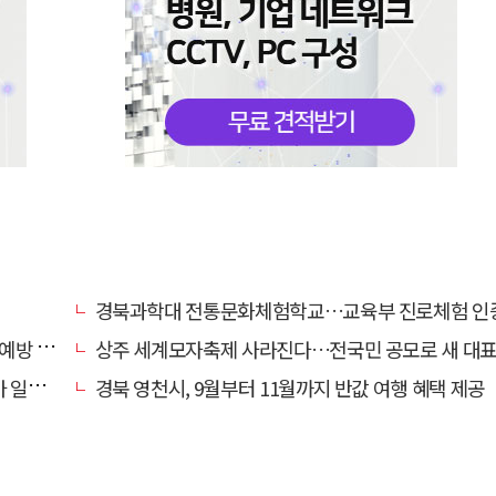
경북과학대 전통문화체험학교…교육부 진로체험 인증기관
캠페인
상주 세계모자축제 사라진다…전국민 공모로 새 대표축제 발굴 
효자'
경북 영천시, 9월부터 11월까지 반값 여행 혜택 제공