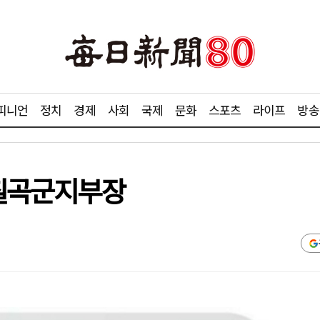
피니언
정치
경제
사회
국제
문화
스포츠
라이프
방송
 칠곡군지부장