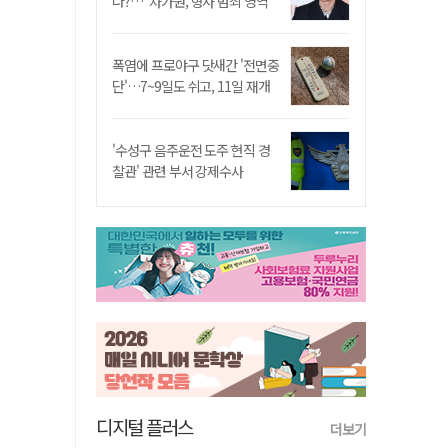
나?…"차가원, 형사 범죄 영역"
폭염에 프로야구 닷새간 '전면중
단'…7~9일도 쉬고, 11일 재개
'수성구 음주운전 도주 현직 경
찰관' 관련 부서 강제수사
디지털 플러스
더보기