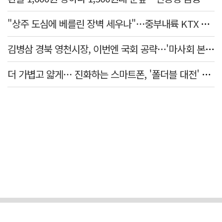
"상주 도심에 베를린 장벽 세우나"…중부내륙 KTX 흙둑 쌓기계획에 시민들 반발
김병삼 경북 영천시장, 이번엔 국회 공략…'마사회 본사 이전·광역교통망 확충' 요청
더 가볍고 얇게… 진화하는 스마트폰, '폴더블 대전' 열린다