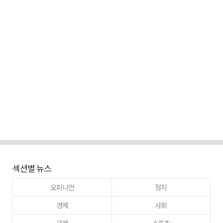
섹션별 뉴스
오피니언
정치
경제
사회
국제
스포츠