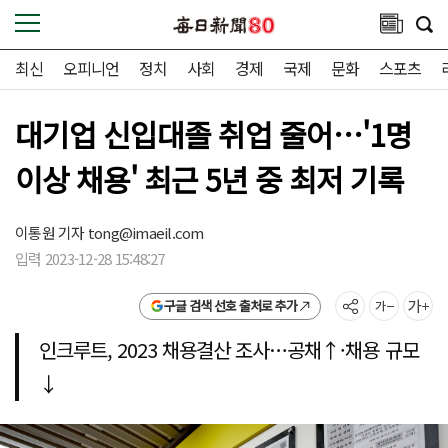
최신
오피니언
정치
사회
경제
국제
문화
스포츠
대기업 신입대졸 취업 줄어…'1명
이상 채용' 최근 5년 중 최저 기록
이통원 기자
tong@imaeil.com
입력 2023-12-28 15:48:27
구글 검색 선호 출처로 추가
인크루트, 2023 채용결산 조사…공채↑·채용 규모
↓