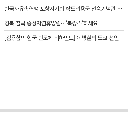
한국자유총연맹 포항시지회 학도의용군 전승기념관 방문
경북 칠곡 송정자연휴양림…'북캉스'하세요
[김용삼의 한국 반도체 비하인드] 이병철의 도쿄 선언