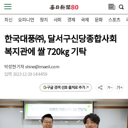
최신
오피니언
정치
사회
경제
국제
문화
스포츠
한국대풍㈜, 달서구신당종합사회
복지관에 쌀 720㎏ 기탁
박성현 기자
shine@imaeil.com
입력 2023-12-29 14:44:59
구글 검색 선호 출처로 추가