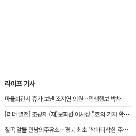
라이프 기사
마을회관서 휴가 보낸 조지연 의원…민생행보 박차
[리더 열전] 조광제 (재)보화원 이사장 "효의 가치 확산 위해 젊은층 참여 이끌어낼 것"
칠곡 알뜰 만남의주유소…경북 최초 '착하디착한 주유소' 선정