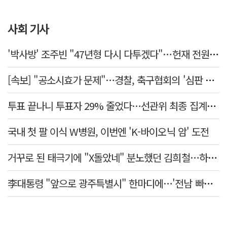
사회 기사
'박사방' 조주빈 "47년형 다시 다투겠다"…헌재 전원일치 기각
[속보] "공소시효가 문제"…경찰, 축구협회의 '심판 성접대' 수사 여부 검토한다
투표 끝나니 투표자 29% 줄었다…선관위 최종 집계서 수백명 '증발'
국내 첫 팔 이식 W병원, 이번엔 'K-바이오닉 암' 도전
거꾸로 된 태극기에 "X돌았네" 분노했던 김희철…하루만에 사과
李대통령 "앞으로 광주특별시" 한마디에…'전남 빠진 약칭' 논란 재점화