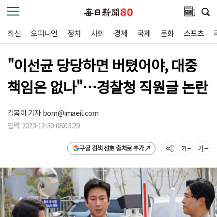
최신
오피니언
정치
사회
경제
국제
문화
스포츠
"이선균 당당하면 버텼어야, 대중
책임은 없나"…경찰청 직원글 논란
김봄이 기자
bom@imaeil.com
입력 2023-12-30 08:03:29
구글 검색 선호 출처로 추가