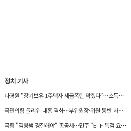
정치 기사
나경원 "장기보유 1주택자 세금폭탄 막겠다"…소득세법 개정안 발의
국민의힘 윤리위 내홍 격화…부위원장·위원 동반 사퇴 선언
국힘 "김용범 경질해야" 총공세…민주 "ETF 특검 요구는 마타도어"