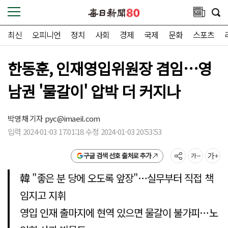
최신
오피니언
정치
사회
경제
국제
문화
스포츠
한동훈, 인재영입위원장 겸임…영
남권 '물갈이' 압박 더 커지나
박영채 기자
pyc@imaeil.com
입력 2024-01-03 17:01:18 수정 2024-01-03 20:53:53
구글 검색 선호 출처로 추가
韓 "좋은 분 당에 오도록 앞장"…실무부터 직접 책
임지고 지휘
영입 인재 출마지에 현역 있으면 물갈이 불가피…노