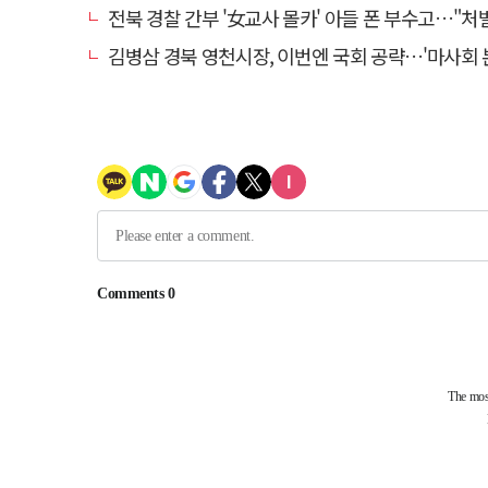
전북 경찰 간부 '女교사 몰카' 아들 폰 부수고…"처벌 못하는 사안" 내부
김병삼 경북 영천시장, 이번엔 국회 공략…'마사회 본사 이전·광역교통망 확충