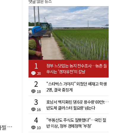
댓글 많은 뉴스
정부 느닷없는 농지 전수조사…농촌 들
쑤시는 '경자유전'의 칼날
28
"스타벅스 가야지" 외쳤던 배재고 학생
2명, 결국 중징계
18
호남서 백지화된 댐 6곳 용수량 69만t…
반도체 클러스터 필요량 넘는다
16
"부동산도 주식도 잘못했다"…국민 절
반 이상, 정부 경제정책 '부정'
사고'
10