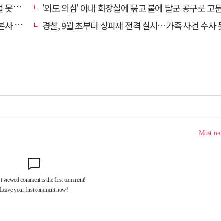
망에 글
'외도 의심' 아내 화장실에 묶고 불에 달군 공구로 고문…남편 
' 요청
경찰, 9월 초부터 상피제 전격 실시…가족 사건 수사