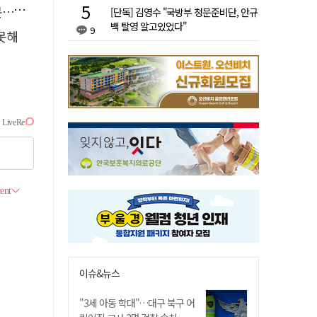
검거
[단독] 김영수 "국방부 청문준비단, 안규
백 탈영 알고있었다"
9
 못해
이슈&뉴스
"3세 아동 학대"…대구 북구 어