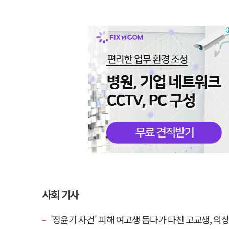
사회 기사
'장윤기 사건' 피해 여고생 돕다가 다친 고교생, 의