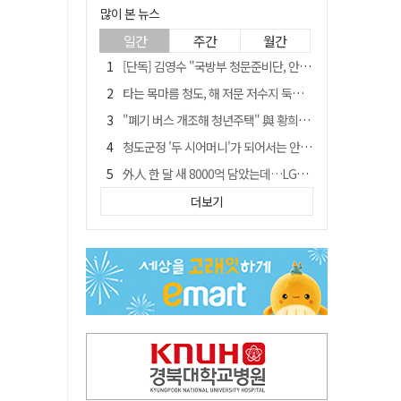
많이 본 뉴스
일간
주간
월간
[단독] 김영수 "국방부 청문준비단, 안규백 탈영 알고있었다"
타는 목마름 청도, 해 저문 저수지 둑에 군수가 서 있었다
"폐기 버스 개조해 청년주택" 與 황희…'딸 학비는 年 4200만원'
청도군정 '두 시어머니'가 되어서는 안된다
外人 한 달 새 8000억 담았는데…LG이노텍 목표주가는 왜 엇갈릴까
임시휴업 들어갔던 홈플러스 영주점, 7일 영업 재개…지하 1층만 운영
더보기
신세계사이먼, 대구 아울렛 토지매매 계약 체결… 사업 본궤도
SK하이닉스, 주당 375원 분기 배당 공시…"3분기 중 주주환원 방안 확정"
이의준 전 경북도 새마을봉사과장, 제28대 울릉군 부군수 취임
"상법개정해도 주주가 '봉'"…하이닉스 솔리다임 상장설에 술렁[개미와글와글]