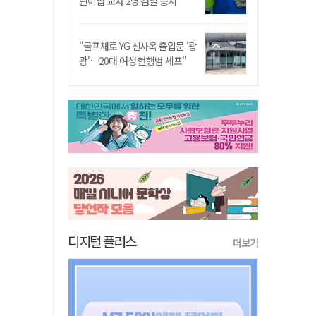
린이집 교사 2명 검찰 송치
"골프채로 YG 신사옥 출입문 '쾅
쾅'…20대 여성 현행범 체포"
디지털 플러스
더보기