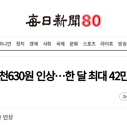
피니언
정치
경제
사회
국제
문화
스포츠
라이프
방송
천630원 인상…한 달 최대 42
 인상