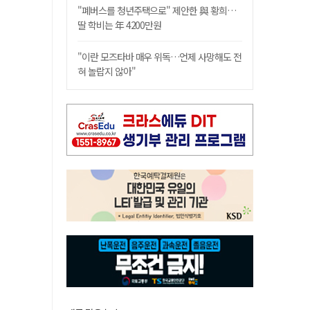
"폐버스를 청년주택으로" 제안한 與 황희…
딸 학비는 年 4200만원
"이란 모즈타바 매우 위독…언제 사망해도 전
혀 놀랍지 않아"