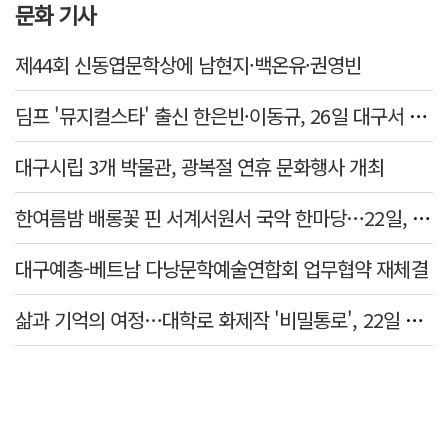
문화 기사
제44회 신동엽문학상에 남현지·백온유·권영빈
딤프 '뮤지컬스타' 출신 한은빈·이동규, 26일 대구서 첫 콘서트
대구시립 3개 박물관, 광복절 연휴 문화행사 개최
한여름밤 배롱꽃 핀 서계서원서 국악 한마당…22일, 트래덜반 공연
대구예총-베트남 다낭문학예술연합회 업무협약 재체결
삶과 기억의 여정…대학로 화제작 '비밀통로', 22일 대구 첫 공연