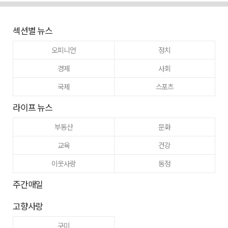
섹션별 뉴스
오피니언
정치
경제
사회
국제
스포츠
라이프 뉴스
부동산
문화
교육
건강
이웃사랑
동정
주간매일
고향사랑
구미