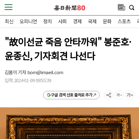
최신
오피니언
정치
사회
경제
국제
문화
스포츠
"故이선균 죽음 안타까워" 봉준호·
윤종신, 기자회견 나선다
김봄이 기자
bom@imaeil.com
입력 2024-01-09 09:55:39
구글 검색 선호 출처로 추가