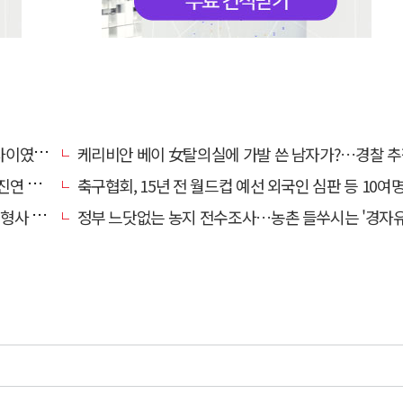
…檢송치
케리비안 베이 女탈의실에 가발 쓴 남자가?…경찰 추
'구속'
축구협회, 15년 전 월드컵 예선 외국인 심판 등 10여명에 '성 
 영역"
정부 느닷없는 농지 전수조사…농촌 들쑤시는 '경자유전'의