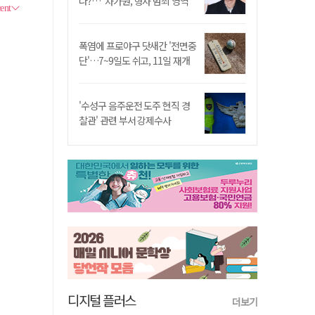
나?…"차가원, 형사 범죄 영역"
폭염에 프로야구 닷새간 '전면중
단'…7~9일도 쉬고, 11일 재개
'수성구 음주운전 도주 현직 경
찰관' 관련 부서 강제수사
디지털 플러스
더보기