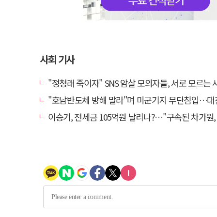
사회 기사
"정청래 죽이자" SNS 암살 모의자들, 서로 모르는 사이였다
"호남반도체 방해 말라"며 미군기지 무단침입…대진연 회원 3명 
이승기, 전세금 105억원 날리나?…"구속된 차가원, 형사 범죄