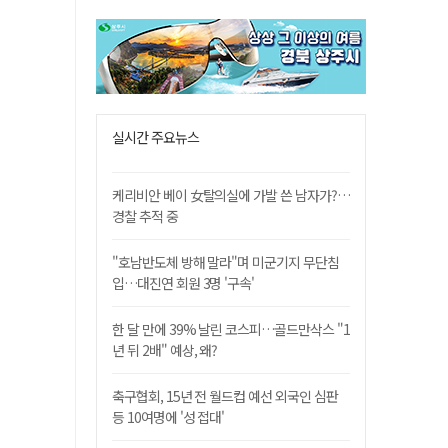
실시간 주요뉴스
케리비안 베이 女탈의실에 가발 쓴 남자가?…
경찰 추적 중
"호남반도체 방해 말라"며 미군기지 무단침
입…대진연 회원 3명 '구속'
한 달 만에 39% 날린 코스피…골드만삭스 "1
년 뒤 2배" 예상, 왜?
축구협회, 15년 전 월드컵 예선 외국인 심판
등 10여명에 '성 접대'