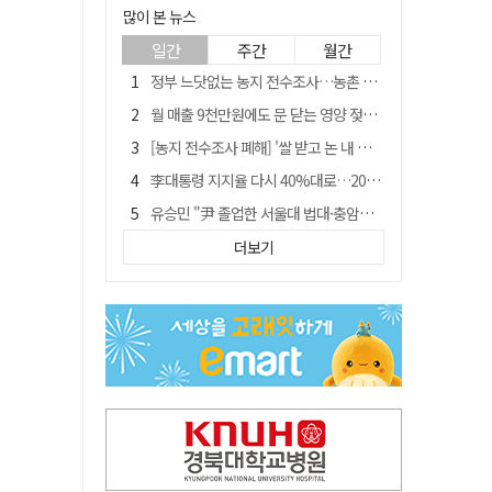
많이 본 뉴스
일간
주간
월간
정부 느닷없는 농지 전수조사…농촌 들쑤시는 '경자유전'의 칼날
월 매출 9천만원에도 문 닫는 영양 젖소농장… "일할 사람이 없어"
[농지 전수조사 폐해] '쌀 받고 논 내 준' 도지농 이제 어쩌나?
李대통령 지지율 다시 40%대로…20대는 18.8%p 급락
유승민 "尹 졸업한 서울대 법대·충암고도 없애야"…李 육사 통합 직격
[농지 전수조사 폐해] 농지값도 흔들리나…"도지 막히면 헐값 매물 나올 수도"
더보기
지역활성화 펀드 9호…포항 AI 데이터센터에 6천억 투입
국민 51.9% "李 대통령 재판 재개 필요하다"
경북 영천시, 9월부터 11월까지 반값 여행 혜택 제공
아쉬운 태클