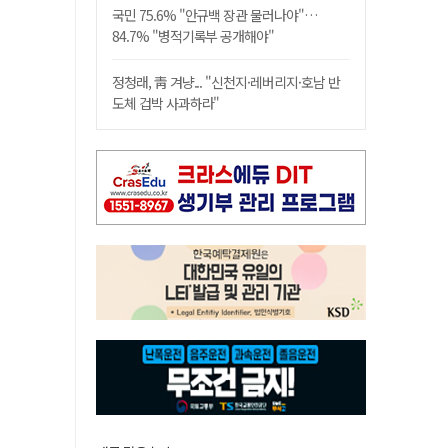
국민 75.6% "안규백 장관 물러나야"…
84.7% "병적기록부 공개해야"
정청래, 靑 겨냥... "신천지·레버리지·호남 반
도체 겁박 사과하라"