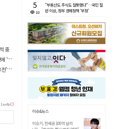
"부동산도 주식도 잘못했다"…국민 절
반 이상, 정부 경제정책 '부정'
10
적 중
접대'
 칼날
이슈&뉴스
이승기, 전세금 105억 날리