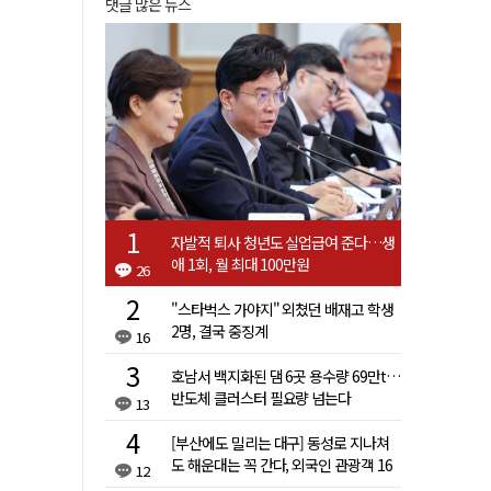
댓글 많은 뉴스
자발적 퇴사 청년도 실업급여 준다…생
애 1회, 월 최대 100만원
26
"스타벅스 가야지" 외쳤던 배재고 학생
2명, 결국 중징계
16
호남서 백지화된 댐 6곳 용수량 69만t…
반도체 클러스터 필요량 넘는다
13
[부산에도 밀리는 대구] 동성로 지나쳐
도 해운대는 꼭 간다, 외국인 관광객 16
12
배 차이