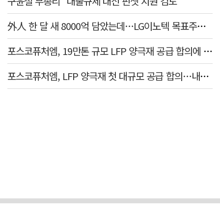
구윤철 부총리 "대출규제 대신 핀셋 지원 검토"
外人 한 달 새 8000억 담았는데…LG이노텍 목표주가는 왜 엇갈릴까
포스코퓨처엠, 19만톤 규모 LFP 양극재 공급 합의에 3%대 강세
포스코퓨처엠, LFP 양극재 첫 대규모 공급 합의…내년부터 6년간 19만t