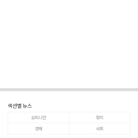
섹션별 뉴스
오피니언
정치
경제
사회