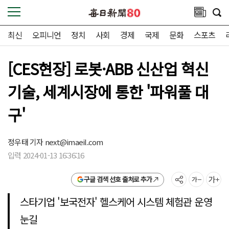
최신
오피니언
정치
사회
경제
국제
문화
스포츠
[CES현장] 로봇·ABB 신산업 혁신
기술, 세계시장에 통한 '파워풀 대
구'
정우태 기자
next@imaeil.com
입력 2024-01-13 16:36:16
구글 검색 선호 출처로 추가
스타기업 '보국전자' 헬스케어 시스템 체험관 운영
눈길