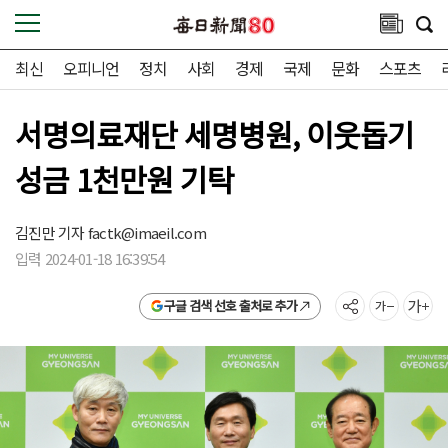
최신
오피니언
정치
사회
경제
국제
문화
스포츠
서명의료재단 세명병원, 이웃돕기
성금 1천만원 기탁
김진만 기자
factk@imaeil.com
입력 2024-01-18 16:39:54
구글 검색 선호 출처로 추가