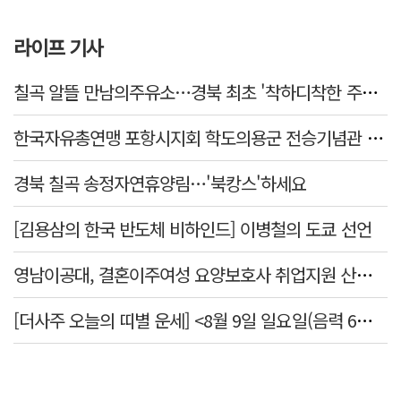
라이프 기사
칠곡 알뜰 만남의주유소…경북 최초 '착하디착한 주유소' 선정
한국자유총연맹 포항시지회 학도의용군 전승기념관 방문
경북 칠곡 송정자연휴양림…'북캉스'하세요
[김용삼의 한국 반도체 비하인드] 이병철의 도쿄 선언
영남이공대, 결혼이주여성 요양보호사 취업지원 산학협력 포럼
[더사주 오늘의 띠별 운세] <8월 9일 일요일(음력 6월27일)>