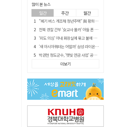
많이 본 뉴스
일간
주간
월간
"폐기 버스 개조해 청년주택" 與 황희…'딸 학비는 年 4200만원'
전북 경찰 간부 '女교사 몰카' 아들 폰 부수고…"처벌 못하는 사안" 내부망에 글
'외도 의심' 아내 화장실에 묶고 불에 달군 공구로 고문…남편 검거
'새 아시아쿼터는 어떨까' 삼성 라이온즈, 새 얼굴 투수 미야모리 영입
박권현 청도군수, '햇빛 연금 사업' 공약 시동걸어
홍준표, 한동훈 맹폭…"조선제일껌, 권력에 살고 권력에 죽었다"
더보기
김병삼 경북 영천시장, 이번엔 국회 공략…'마사회 본사 이전·광역교통망 확충' 요청
[시사뒷담] MOU의 함정, 협약식이 투자 확정은 아니긴 해
봉화서 주택 에어컨 실외기에서 시작된 불… 주택 화재로 번져
경찰, 9월 초부터 상피제 전격 실시…가족 사건 수사 못해