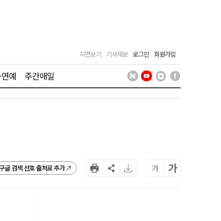
지면보기
기사제보
로그인
회원가입
·연예
주간매일
가
가
구글 검색 선호 출처로 추가