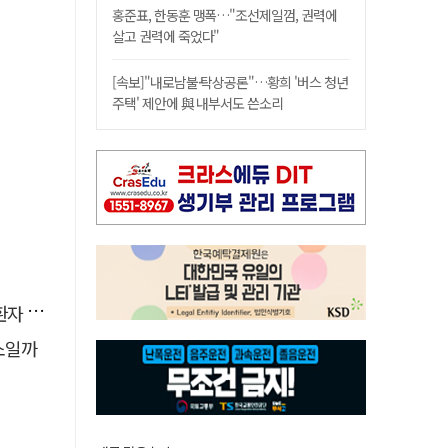
홍준표, 한동훈 맹폭…"조선제일껌, 권력에
살고 권력에 죽었다"
[속보]"내로남불·탁상공론"…황희 '버스 청년
주택' 제안에 與 내부서도 쓴소리
 살려
소일까