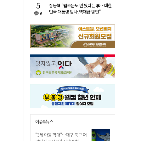
장동혁 "법조문도 안 봤다는 李…대한
민국 대통령 맞나, 역대급 망언"
6
이슈&뉴스
"3세 아동 학대"…대구 북구 어