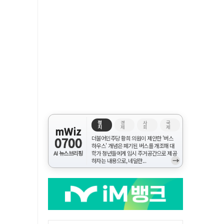
정
경
사
국
치
제
회
제
mWiz
0700
더불어민주당 황희 의원이 제안한 '버스
하우스' 개념은 폐기된 버스를 개조해 대
AI 뉴스브리핑
학가 청년들에게 임시 주거공간으로 제공
→
하자는 내용으로, 네덜란...