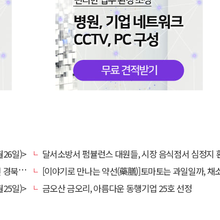
26일)>
달서소방서 펌뷸런스 대원들, 시장 음식점서 심정지 환자 생명
대 총장
[이야기로 만나는 약선(藥膳)]토마토는 과일일까, 채
25일)>
금오산 금오리, 아름다운 동행기업 25호 선정