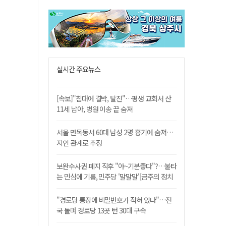
실시간 주요뉴스
[속보]"침대에 결박, 탈진"…평생 교회서 산
11세 남아, 병원 이송 끝 숨져
서울 면목동서 60대 남성 2명 흉기에 숨져…
지인 관계로 추정
보완수사권 폐지 직후 "야~기분좋다"?…불타
는 민심에 기름, 민주당 '말말말'[금주의 정치
舌전]
"경로당 통장에 비밀번호가 적혀 있다"…전
국 돌며 경로당 13곳 턴 30대 구속