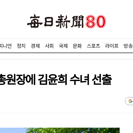
피니언
정치
경제
사회
국제
문화
스포츠
라이프
방송
총원장에 김윤희 수녀 선출