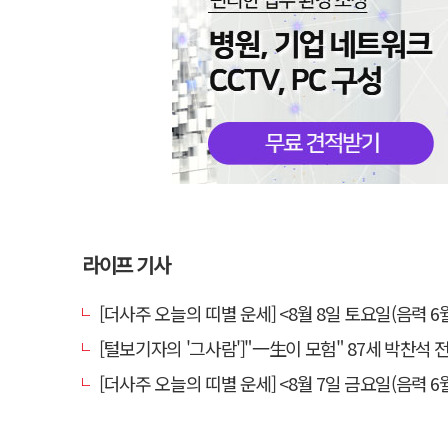
라이프 기사
[더사주 오늘의 띠별 운세] <8월 8일 토요일(음력 6월
[털보기자의 '그사람']"一生이 모험" 87세 박찬석 전 경북
[더사주 오늘의 띠별 운세] <8월 7일 금요일(음력 6월