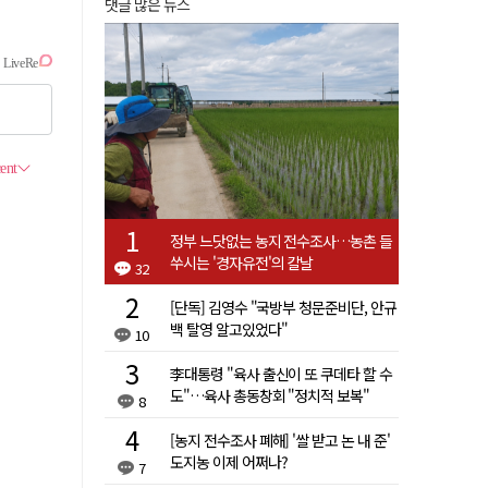
댓글 많은 뉴스
정부 느닷없는 농지 전수조사…농촌 들
쑤시는 '경자유전'의 칼날
32
[단독] 김영수 "국방부 청문준비단, 안규
백 탈영 알고있었다"
10
李대통령 "육사 출신이 또 쿠데타 할 수
도"…육사 총동창회 "정치적 보복"
8
[농지 전수조사 폐해] '쌀 받고 논 내 준'
도지농 이제 어쩌나?
7