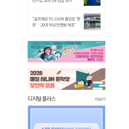
린이집 교사 2명 검찰 송치
"골프채로 YG 신사옥 출입문 '쾅
쾅'…20대 여성 현행범 체포"
디지털 플러스
더보기