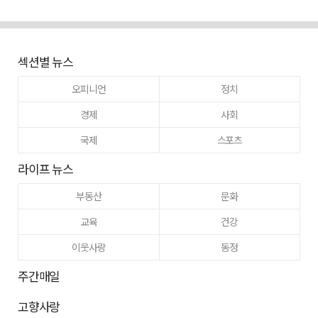
섹션별 뉴스
오피니언
정치
경제
사회
국제
스포츠
라이프 뉴스
부동산
문화
교육
건강
이웃사랑
동정
주간매일
고향사랑