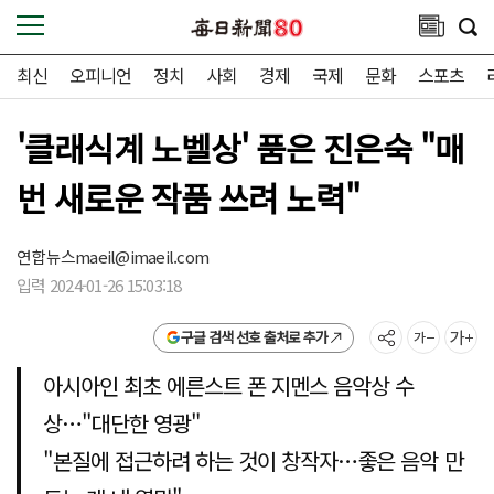
최신
오피니언
정치
사회
경제
국제
문화
스포츠
'클래식계 노벨상' 품은 진은숙 "매
번 새로운 작품 쓰려 노력"
연합뉴스
maeil@imaeil.com
입력 2024-01-26 15:03:18
구글 검색 선호 출처로 추가
아시아인 최초 에른스트 폰 지멘스 음악상 수
상…"대단한 영광"
"본질에 접근하려 하는 것이 창작자…좋은 음악 만