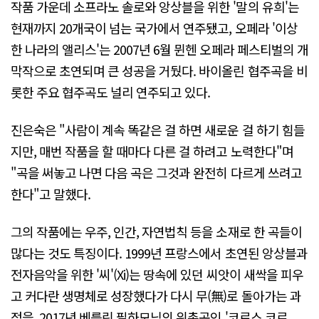
작품 가운데 소프라노 솔로와 앙상블을 위한 '말의 유희'는
현재까지 20개국이 넘는 국가에서 연주됐고, 오페라 '이상
한 나라의 앨리스'는 2007년 6월 뮌헨 오페라 페스티벌의 개
막작으로 초연되며 큰 성공을 거뒀다. 바이올린 협주곡을 비
롯한 주요 협주곡도 널리 연주되고 있다.
진은숙은 "사람이 계속 똑같은 걸 하면 새로운 걸 하기 힘들
지만, 매번 작품을 할 때마다 다른 걸 하려고 노력한다"며
"곡을 써놓고 나면 다음 곡은 그것과 완전히 다르게 쓰려고
한다"고 말했다.
그의 작품에는 우주, 인간, 자연법칙 등을 소재로 한 곡들이
많다는 것도 특징이다. 1999년 프랑스에서 초연된 앙상블과
전자음악을 위한 '씨'(Xi)는 땅속에 있던 씨앗이 새싹을 피우
고 커다란 생명체로 성장했다가 다시 무(無)로 돌아가는 과
정을, 2017년 베를린 필하모닉의 위촉곡인 '코로스 코르