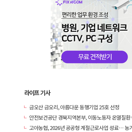
라이프 기사
금오산 금오리, 아름다운 동행기업 25호 선정
안전보건공단 경북지역본부, 이동노동자 온열질환 예방 
고아농협, 2026년 공공형 계절근로사업 성료… 농가 일손 부족 해소 '