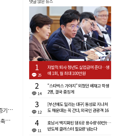
댓글 많은 뉴스
자발적 퇴사 청년도 실업급여 준다…생
애 1회, 월 최대 100만원
25
"스타벅스 가야지" 외쳤던 배재고 학생
2명, 결국 중징계
14
[부산에도 밀리는 대구] 동성로 지나쳐
 선정
도 해운대는 꼭 간다, 외국인 관광객 16
12
배 차이
나서
호남서 백지화된 댐 6곳 용수량 69만t…
반도체 클러스터 필요량 넘는다
11