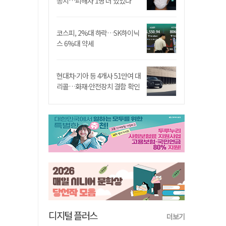
송치…피해자 1명 더 있었다
코스피, 2%대 하락…SK하이닉
스 6%대 약세
현대차·기아 등 4개사 51만여 대
리콜…화재·안전장치 결함 확인
디지털 플러스
더보기