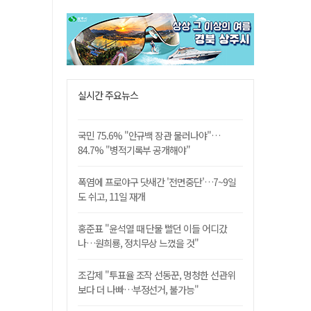
실시간 주요뉴스
국민 75.6% "안규백 장관 물러나야"…
84.7% "병적기록부 공개해야"
폭염에 프로야구 닷새간 '전면중단'…7~9일
도 쉬고, 11일 재개
홍준표 "윤석열 때 단물 빨던 이들 어디갔
나…원희룡, 정치무상 느꼈을 것"
조갑제 "투표율 조작 선동꾼, 멍청한 선관위
보다 더 나빠…부정선거, 불가능"