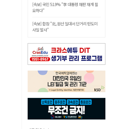
[속보] 국민 51.9% "李 대통령 재판 재개 필
요하다"
[속보] 합참 "北, 원산 일대서 단거리 탄도미
사일 발사"