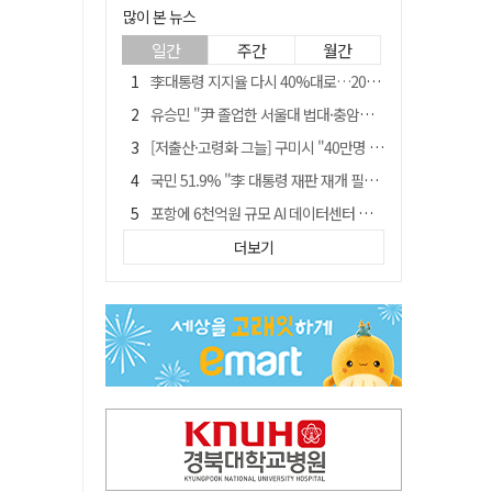
많이 본 뉴스
일간
주간
월간
李대통령 지지율 다시 40%대로…20대는 18.8%p 급락
유승민 "尹 졸업한 서울대 법대·충암고도 없애야"…李 육사 통합 직격
[저출산·고령화 그늘] 구미시 "40만명 사수" 고령군 "3만명대 회복"
국민 51.9% "李 대통령 재판 재개 필요하다"
포항에 6천억원 규모 AI 데이터센터 들어선다
李대통령 "육사 출신이 또 쿠데타 할 수도"…육사 총동창회 "정치적 보복"
더보기
경찰, 홍명보 선임 의혹 수사…대한축구협회 전격 압수수색
경북 영천시, 9월부터 11월까지 반값 여행 혜택 제공
"김용민, 흑백논리로 세상 보는 듯" 검찰 내부서 지탄
월 매출 9천만원에도 문 닫는 영양 젖소농장… "일할 사람이 없어"