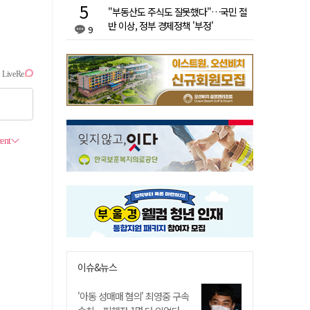
"부동산도 주식도 잘못했다"…국민 절
반 이상, 정부 경제정책 '부정'
9
이슈&뉴스
'아동 성매매 혐의' 최영중 구속