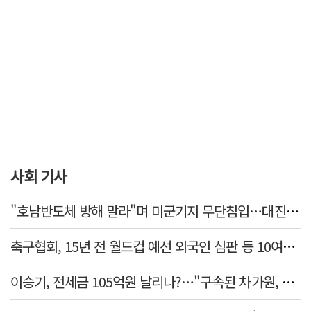
사회 기사
"호남반도체 방해 말라"며 미군기지 무단침입…대진연 회원 3명 '구속'
축구협회, 15년 전 월드컵 예선 외국인 심판 등 10여명에 '성 접대'
이승기, 전세금 105억원 날리나?…"구속된 차가원, 형사 범죄 영역"