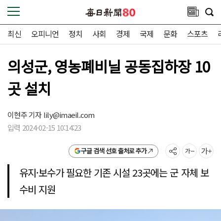
최신
오피니언
정치
사회
경제
국제
문화
스포츠
의성군, 영농폐비닐 공동집하장 10
곳 설치
이현주 기자
lily@imaeil.com
입력 2024-02-15 10:14:23
구글 검색 선호 출처로 추가
유지·보수가 필요한 기존 시설 23곳에는 군 자체 보
수비 지원