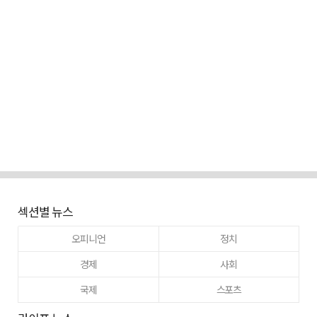
섹션별 뉴스
오피니언
정치
경제
사회
국제
스포츠