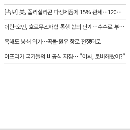
[속보] 美, 폴리실리콘 파생제품에 15% 관세…120일 뒤 발효
이란-오만, 호르무즈해협 통행 합의 단계…수수료 부과되나
흑해도 봉쇄 위기…곡물·원유 항로 전쟁터로
아프리카 국가들의 비공식 지침… "이봐, 로비해봤어?"