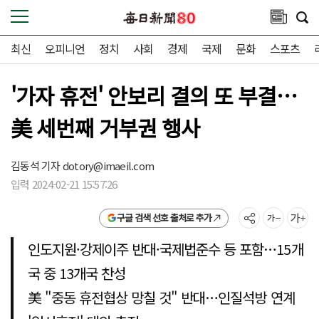
최신
오피니언
정치
사회
경제
국제
문화
스포츠
'가자 휴전' 안보리 결의 또 부결…
美 세번째 거부권 행사
김동석 기자
dotory@imaeil.com
입력 2024-02-21 15:57:26
구글 검색 선호 출처로 추가
인도지원·강제이주 반대·국제법준수 등 포함…15개
국 중 13개국 찬성
美 "중동 휴전협상 망칠 것" 반대…인질석방 연계