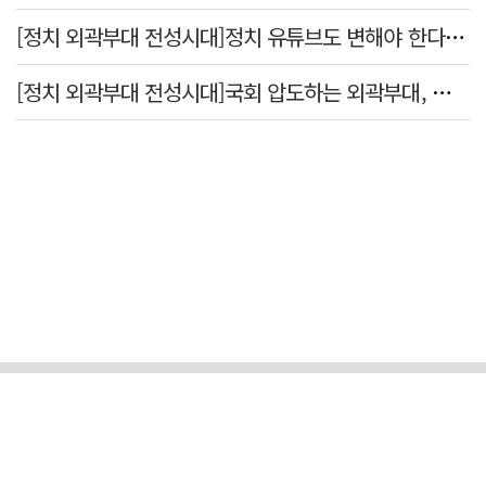
[정치 외곽부대 전성시대]정치 유튜브도 변해야 한다 "화합과 존중"
[정치 외곽부대 전성시대]국회 압도하는 외곽부대, 목소리 왜 커지나?