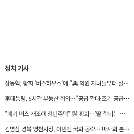
정치 기사
장동혁, 황희 '버스하우스'에 "與 의원 자녀들부터 살아보면 어떨까?"
李대통령, 6시간 부동산 회의…"공급 확대·조기 공급 과감히 실천"
"폐기 버스 개조해 청년주택" 與 황희…'딸 학비는 年 4200만원'
김병삼 경북 영천시장, 이번엔 국회 공략…'마사회 본사 이전·광역교통망 확충' 요청