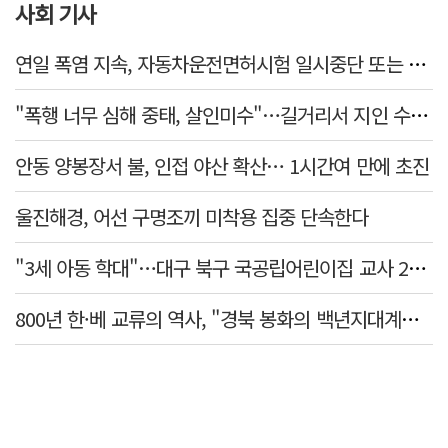
사회 기사
연일 폭염 지속, 자동차운전면허시험 일시중단 또는 축소 운영
"폭행 너무 심해 중태, 살인미수"…길거리서 지인 수십회 때린 50대 '긴급체포'
안동 양봉장서 불, 인접 야산 확산… 1시간여 만에 초진
울진해경, 어선 구명조끼 미착용 집중 단속한다
"3세 아동 학대"…대구 북구 국공립어린이집 교사 2명 검찰 송치
800년 한·베 교류의 역사, "경북 봉화의 백년지대계로 피어난다"