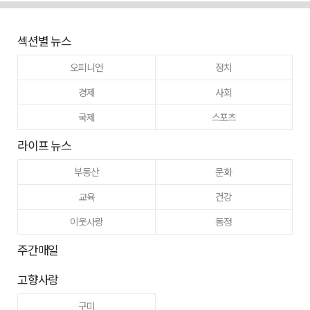
섹션별 뉴스
오피니언
정치
경제
사회
국제
스포츠
라이프 뉴스
부동산
문화
교육
건강
이웃사랑
동정
주간매일
고향사랑
구미