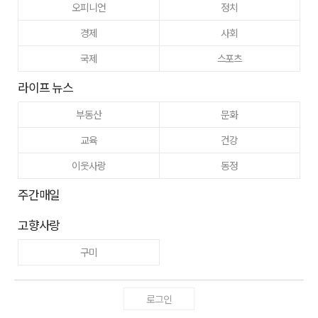
오피니언
정치
경제
사회
국제
스포츠
라이프 뉴스
부동산
문화
교육
건강
이웃사랑
동정
주간매일
고향사랑
구미
로그인