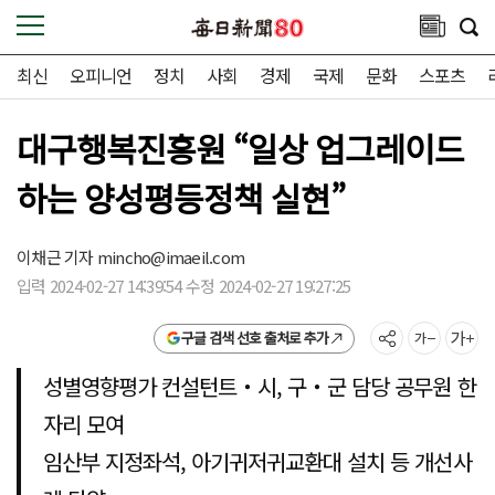
최신
오피니언
정치
사회
경제
국제
문화
스포츠
대구행복진흥원 “일상 업그레이드
하는 양성평등정책 실현”
이채근 기자
mincho@imaeil.com
입력 2024-02-27 14:39:54 수정 2024-02-27 19:27:25
구글 검색 선호 출처로 추가
성별영향평가 컨설턴트‧시, 구‧군 담당 공무원 한
자리 모여
임산부 지정좌석, 아기귀저귀교환대 설치 등 개선사