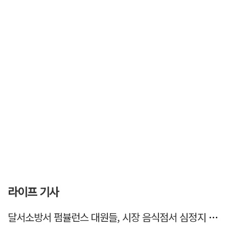
라이프 기사
달서소방서 펌뷸런스 대원들, 시장 음식점서 심정지 환자 생명 살려