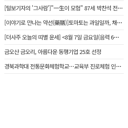
[털보기자의 '그사람']"一生이 모험" 87세 박찬석 전 경북대 총장
[이야기로 만나는 약선(藥膳)]토마토는 과일일까, 채소일까
[더사주 오늘의 띠별 운세] <8월 7일 금요일(음력 6월25일)>
금오산 금오리, 아름다운 동행기업 25호 선정
경북과학대 전통문화체험학교…교육부 진로체험 인증기관 선정