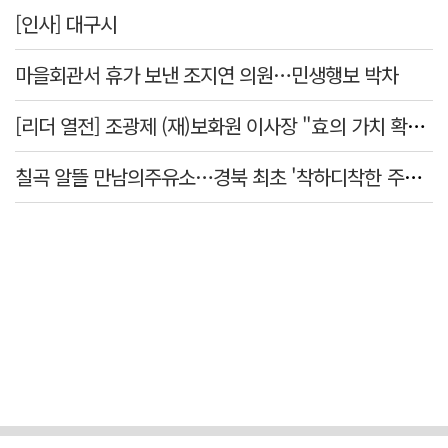
[인사] 대구시
마을회관서 휴가 보낸 조지연 의원…민생행보 박차
[리더 열전] 조광제 (재)보화원 이사장 "효의 가치 확산 위해 젊은층 참여 이끌어낼 것"
칠곡 알뜰 만남의주유소…경북 최초 '착하디착한 주유소' 선정