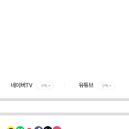
네이버TV
유튜브
구독 +
구독 +