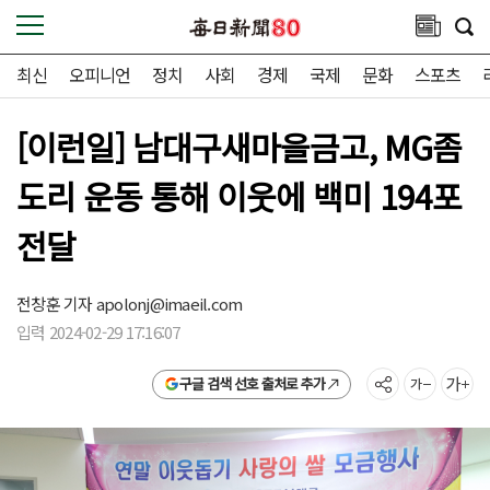
최신
오피니언
정치
사회
경제
국제
문화
스포츠
[이런일] 남대구새마을금고, MG좀
도리 운동 통해 이웃에 백미 194포
전달
전창훈 기자
apolonj@imaeil.com
입력 2024-02-29 17:16:07
구글 검색 선호 출처로 추가