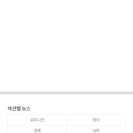
섹션별 뉴스
오피니언
정치
경제
사회