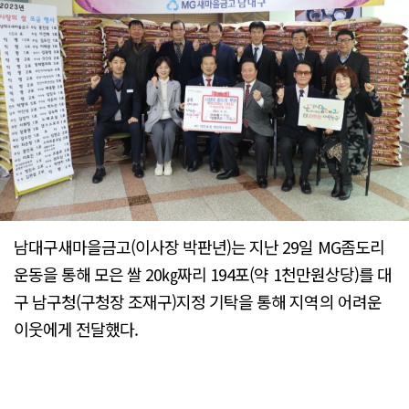
남대구새마을금고(이사장 박판년)는 지난 29일 MG좀도리
운동을 통해 모은 쌀 20㎏짜리 194포(약 1천만원상당)를 대
구 남구청(구청장 조재구)지정 기탁을 통해 지역의 어려운
이웃에게 전달했다.