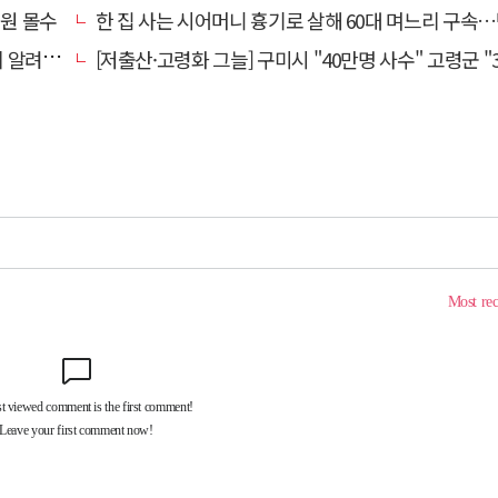
억원 몰수
한 집 사는 시어머니 흉기로 살해 60대 며느리 구속…범행 동
" 딴청
[저출산·고령화 그늘] 구미시 "40만명 사수" 고령군 "3만명대 회