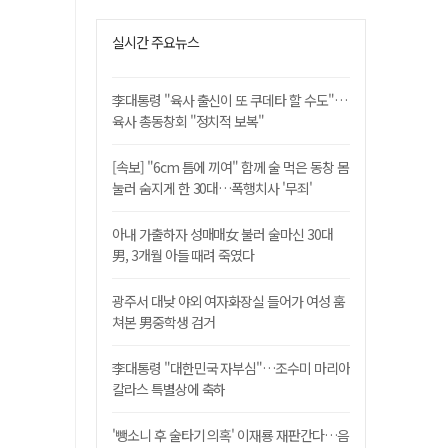
실시간 주요뉴스
李대통령 "육사 출신이 또 쿠데타 할 수도"…
육사 총동창회 "정치적 보복"
[속보] "6cm 틈에 끼여" 함께 술 먹은 동창 몸
눌러 숨지게 한 30대…폭행치사 '무죄'
아내 가출하자 성매매女 불러 술마신 30대
男, 3개월 아들 때려 죽였다
광주서 대낮 야외 여자화장실 들어가 여성 훔
쳐본 男중학생 검거
李대통령 "대한민국 자부심"…조수미 마리아
칼라스 특별상에 축하
'뺑소니 후 술타기 의혹' 이재룡 재판간다…음