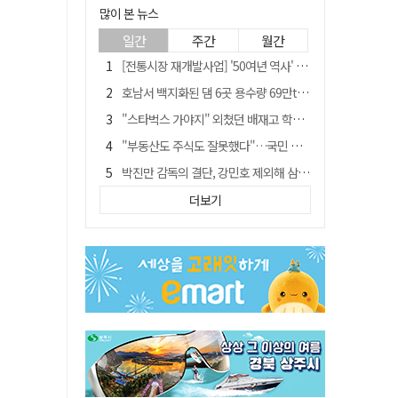
많이 본 뉴스
일간
주간
월간
[전통시장 재개발사업] '50여년 역사' 수성시장 자리에 25층 주상복합 들어선다
호남서 백지화된 댐 6곳 용수량 69만t… 반도체 클러스터 필요량 넘는다
"스타벅스 가야지" 외쳤던 배재고 학생 2명, 결국 중징계
"부동산도 주식도 잘못했다"…국민 절반 이상, 정부 경제정책 '부정'
박진만 감독의 결단, 강민호 제외해 삼성 라이온즈에 긴장감 불어 넣어
국민 10명 중 6명 "검찰 보완수사권 필요"…민주당 지지층도 53.8%
더보기
[전통시장 재개발사업] 신천시장 재개발, 준공 후에도 소송전
[단독] 20명에 묻고…72%가 '보완수사권 폐지'?
'전대 탈락' 고민정, 文 한마디에 웃었다…"맷집 제법 생겼구나"
안동-사가에, "50년 우정 넘어 미래 50년 함께 연다"