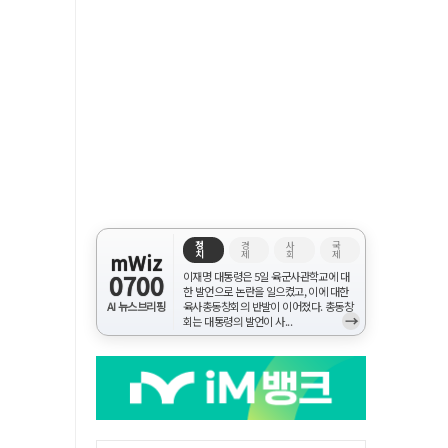
정
경
사
국
치
제
회
제
mWiz
0700
이재명 대통령은 5일 육군사관학교에 대
한 발언으로 논란을 일으켰고, 이에 대한
AI 뉴스브리핑
육사총동창회의 반발이 이어졌다. 총동창
→
회는 대통령의 발언이 사...