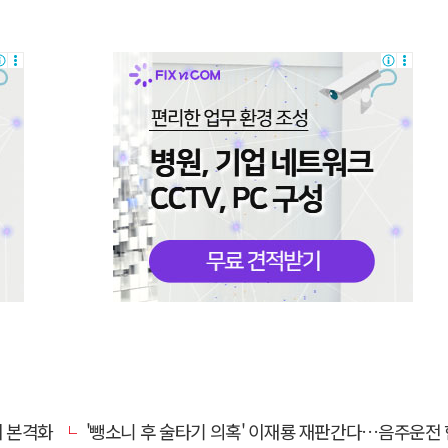
치 본격화
'뺑소니 후 술타기 의혹' 이재룡 재판간다…음주운전 혐의 