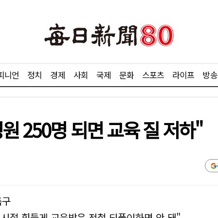
피니언
정치
경제
사회
국제
문화
스포츠
라이프
방송
원 250명 되면 교육 질 저하"
촉구
시절 힘들게 교육받은 전철 되풀이하면 안 돼"