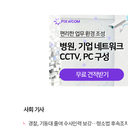
사회 기사
경찰, 기동대 줄여 수사인력 보강…형소법 후속조