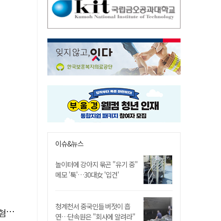
이슈&뉴스
놀이터에 강아지 묶곤 "유기 중"
메모 '툭'…30대女 '입건'
청계천서 중국인들 버젓이 흡
제외
연…단속원은 "회사에 알려라"