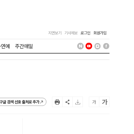
지면보기
기사제보
로그인
회원가입
·연예
주간매일
가
가
구글 검색 선호 출처로 추가