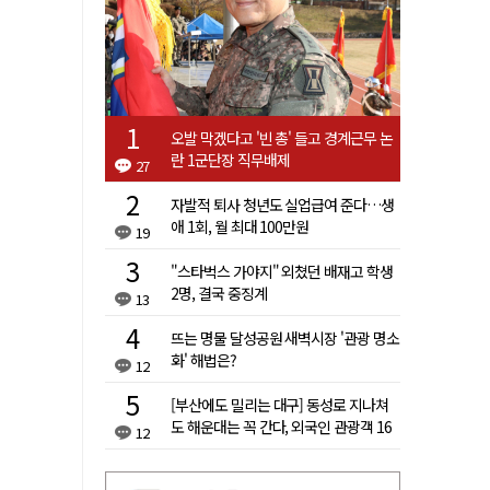
오발 막겠다고 '빈 총' 들고 경계근무 논
란 1군단장 직무배제
27
자발적 퇴사 청년도 실업급여 준다…생
애 1회, 월 최대 100만원
19
"스타벅스 가야지" 외쳤던 배재고 학생
2명, 결국 중징계
13
뜨는 명물 달성공원 새벽시장 '관광 명소
화' 해법은?
12
[부산에도 밀리는 대구] 동성로 지나쳐
도 해운대는 꼭 간다, 외국인 관광객 16
12
배 차이