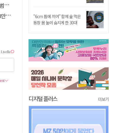
기는
복"
"6cm 틈에 끼여" 함께 술 먹은
동창 몸 눌러 숨지게 한 30대
디지털 플러스
더보기