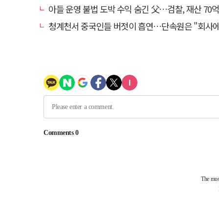
아들 운영 불법 도박 수익 숨긴 父…검찰, 재산 70
청계천서 중국인들 버젓이 흡연…단속원은 "회사에 알려라