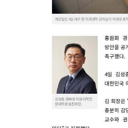
개강일인 4일 대구 한 의과대학 강의실이 의대생 휴
홍원화 경
방안을 공
촉구했다.
4일 김성
대한민국 
김성중 경북대 의대·의학전
김 회장은 
문대학원 동창회장.
충분히 감
교수와 권