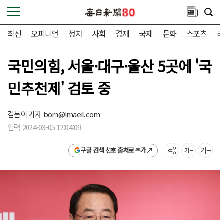
최신
오피니언
정치
사회
경제
국제
문화
스포츠
국민의힘, 서울·대구·울산 5곳에 '국
민추천제' 검토 중
김봄이 기자
bom@imaeil.com
입력 2024-03-05 12:04:09
구글 검색 선호 출처로 추가