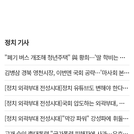
정치 기사
"폐기 버스 개조해 청년주택" 與 황희…'딸 학비는 年 4200만원'
김병삼 경북 영천시장, 이번엔 국회 공략…'마사회 본사 이전·광역교통망 확충' 요청
[정치 외곽부대 전성시대]정치 유튜브도 변해야 한다 "화합과 존중"
[정치 외곽부대 전성시대]국회 압도하는 외곽부대, 목소리 왜 커지나?
[정치 외곽부대 전성시대]"막강 파워" 강성파에 휘둘리는 여야 …"이슈 메이킹" 커지는 변방의 북소리
고개 숙인 李대통령 "국가폭력 피해자에 사과…유효기간 없는 책임"