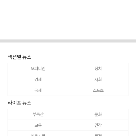
섹션별 뉴스
오피니언
정치
경제
사회
국제
스포츠
라이프 뉴스
부동산
문화
교육
건강
이웃사랑
동정