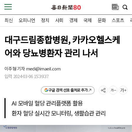
최신
오피니언
정치
사회
경제
국제
문화
스포츠
대구드림종합병원, 카카오헬스케
어와 당뇨병환자 관리 나서
이주형 기자
medi@imaeil.com
입력 2024-03-06 15:39:37
구글 검색 선호 출처로 추가
AI 모바일 혈당 관리플랫폼 활용
환자 혈당 실시간 모니터링, 생활습관 관리