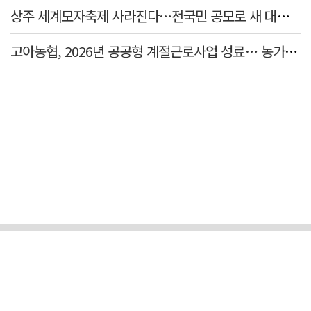
상주 세계모자축제 사라진다…전국민 공모로 새 대표축제 발굴 나서
고아농협, 2026년 공공형 계절근로사업 성료… 농가 일손 부족 해소 '효자'