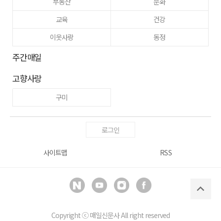
부동산
문화
교육
건강
이웃사랑
동정
주간매일
고향사랑
구미
로그인
사이트맵
RSS
Copyright ⓒ
매일신문사
All right reserved