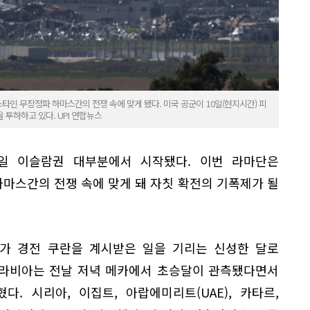
인 무장정파 하마스간의 전쟁 속에 맞게 됐다. 미국 공군이 10일(현지시간) 피
투하하고 있다. UPI 연합뉴스
일 이슬람권 대부분에서 시작됐다. 이번 라마단은
마스간의 전쟁 속에 맞게 돼 자칫 확전의 기폭제가 될
가 경전 쿠란을 계시받은 일을 기리는 신성한 달로
아라비아는 전날 저녁 메카에서 초승달이 관측됐다면서
. 시리아, 이집트, 아랍에미리트(UAE), 카타르,