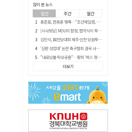
많이 본 뉴스
일간
주간
월간
홍준표, 한동훈 맹폭…"조선제일껌, 권력에 살고 권력에 죽었다"
[시사뒷담] MOU의 함정, 협약식이 투자 확정은 아니긴 해
김민석, 與전당대회 제주·인천 당원투표서 승리…누적 득표는 '초박빙'
'심판 성접대' 논란 축구협회 결국 사과…"깊이 반성, 쇄신하겠다"
"내로남불·탁상공론"…황희 '버스 청년주택' 제안에 與 내부서도 쓴소리
"경로당 통장에 비밀번호가 적혀 있다"…전국 돌며 경로당 13곳 턴 30대 구속
더보기
"침대에 결박, 탈진"…평생 교회서 산 11세 남아, 병원 이송 끝 숨져
예안향교 대성전, '국가지정 보물로 지정'
휠체어 환자 발로 밀어 숨지게 한 70대 간병인…2심도 집행유예
박권현 청도군수, 국무총리에 "청도 물 공급 최대 3만t 늘려달라"