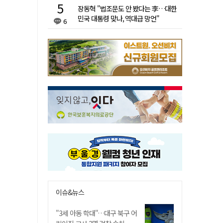
장동혁 "법조문도 안 봤다는 李…대한
민국 대통령 맞나, 역대급 망언"
6
이슈&뉴스
"3세 아동 학대"…대구 북구 어