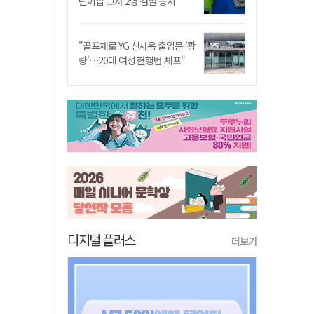
린이집 교사 2명 검찰 송치
"골프채로 YG 신사옥 출입문 '쾅
쾅'…20대 여성 현행범 체포"
디지털 플러스
더보기