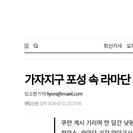
최신기사
오
가자지구 포성 속 라마단
임소현 기자
hyoni@imaeil.com
매일신문
입력 2024-03-11 15:37:56
쿠란 계시 기리며 한 달간 낮
하마스, 라마단 기간 알아크사