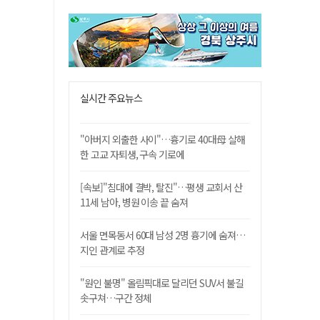
실시간 주요뉴스
"아버지 외출한 사이"…흉기로 40대母 살해
한 고교 자퇴생, 구속 기로에
[속보]"침대에 결박, 탈진"…평생 교회서 산
11세 남아, 병원 이송 끝 숨져
서울 면목동서 60대 남성 2명 흉기에 숨져…
지인 관계로 추정
"원인 불명" 올림픽대로 달리던 SUV서 불길
솟구쳐…구간 정체