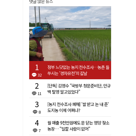
댓글 많은 뉴스
정부 느닷없는 농지 전수조사…농촌 들
쑤시는 '경자유전'의 칼날
32
[단독] 김영수 "국방부 청문준비단, 안규
백 탈영 알고있었다"
11
[농지 전수조사 폐해] '쌀 받고 논 내 준'
도지농 이제 어쩌나?
8
월 매출 9천만원에도 문 닫는 영양 젖소
농장… "일할 사람이 없어"
7