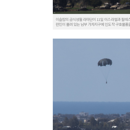
이슬람의 금식성월 라마단이 11일 이스라엘과 팔레스타
란민이 몰려 있는 남부 가자지구에 인도작 구호물품을 