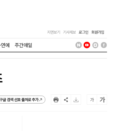
지면보기
기사제보
로그인
회원가입
·연예
주간매일
조
가
가
구글 검색 선호 출처로 추가