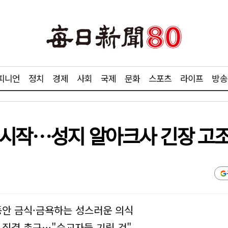
피니언
정치
경제
사회
국제
문화
스포츠
라이프
방송
 시작…성지 알아크사 긴장 고
동안 금식·금욕하는 성스러운 의식
 집결 촉구…"순교자들 기릴 것"