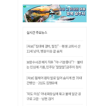
실시간 주요뉴스
[속보]"침대에 결박, 탈진"…평생 교회서 산
11세 남아, 병원 이송 끝 숨져
보완수사권 폐지 직후 "야~기분좋다"?…불타
는 민심에 기름, 민주당 '말말말'[금주의 정치
舌전]
[속보] 휠체어 환자 발로 밀어 숨지게 한 70대
간병인…2심도 집행유예
'외도 의심' 아내 화장실에 묶고 불에 달군 공
구로 고문…남편 검거