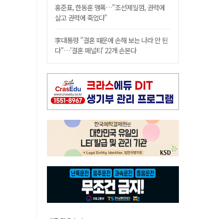
홍준표, 한동훈 맹폭…"조선제일껌, 권력에
살고 권력에 죽었다"
李대통령 "결혼 때문에 손해 보는 나라 안 된
다"…'결혼 페널티' 22개 손본다