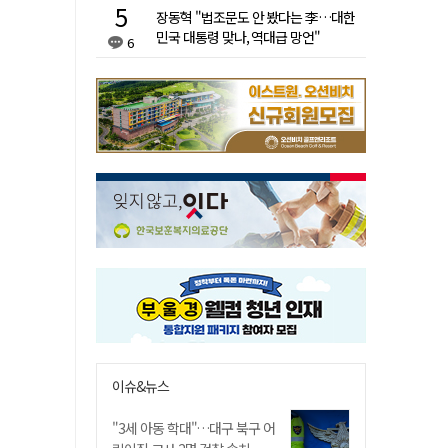
장동혁 "법조문도 안 봤다는 李…대한
민국 대통령 맞나, 역대급 망언"
6
이슈&뉴스
"3세 아동 학대"…대구 북구 어