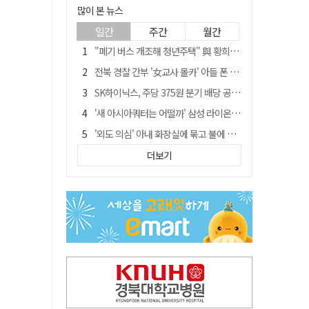
많이 본 뉴스
일간
주간
월간
"폐기 버스 개조해 청년주택" 與 황희…'딸 학비는 年 4200만원'
전북 경찰 간부 '女교사 몰카' 아들 폰 부수고…"처벌 못하는 사안" 내부망에 글
SK하이닉스, 주당 375원 분기 배당 공시…"3분기 중 주주환원 방안 확정"
'새 아시아쿼터는 어떨까' 삼성 라이온즈, 새 얼굴 투수 미야모리 영입
'외도 의심' 아내 화장실에 묶고 불에 달군 공구로 고문…남편 검거
박권현 청도군수, '햇빛 연금 사업' 공약 시동걸어
더보기
김병삼 경북 영천시장, 이번엔 국회 공략…'마사회 본사 이전·광역교통망 확충' 요청
봉화서 주택 에어컨 실외기에서 시작된 불… 주택 화재로 번져
"3세 아동 학대"…대구 북구 국공립어린이집 교사 2명 검찰 송치
경찰, 9월 초부터 상피제 전격 실시…가족 사건 수사 못해