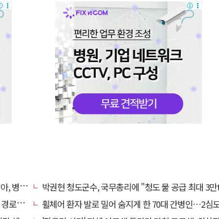
 끝 숨져
박권현 청도군수, 국무총리에 "청도 물 공급 최대 3만t 늘려
대 구속
휠체어 환자 발로 밀어 숨지게 한 70대 간병인…2심도 집