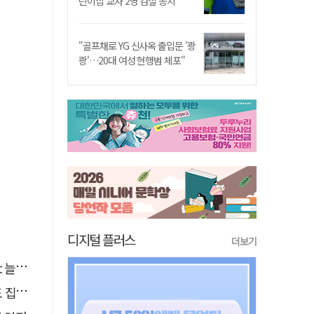
린이집 교사 2명 검찰 송치
"골프채로 YG 신사옥 출입문 '쾅
쾅'…20대 여성 현행범 체포"
디지털 플러스
더보기
달라"
행유예