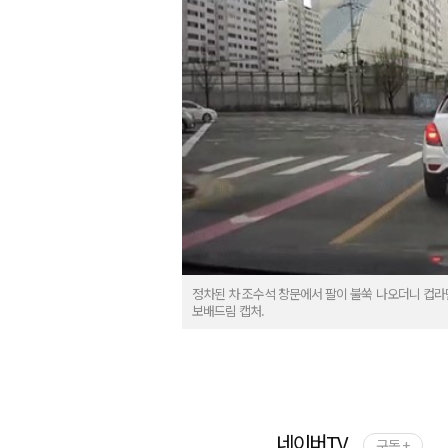
정차된 차 조수석 창문에서 팔이 불쑥 나오더니 컵라
보배드림 캡처.
네이버TV
구독 +