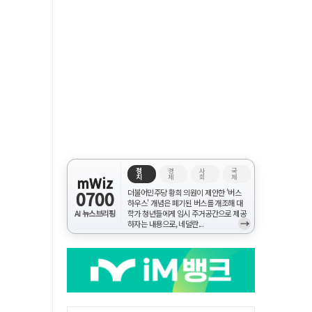
정
경
사
국
치
제
회
제
mWiz
0700
더불어민주당 황희 의원이 제안한 '버스
하우스' 개념은 폐기된 버스를 개조해 대
AI 뉴스브리핑
학가 청년들에게 임시 주거공간으로 제공
→
하자는 내용으로, 네덜란...