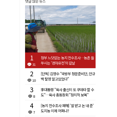
댓글 많은 뉴스
정부 느닷없는 농지 전수조사…농촌 들
쑤시는 '경자유전'의 칼날
31
[단독] 김영수 "국방부 청문준비단, 안규
백 탈영 알고있었다"
10
李대통령 "육사 출신이 또 쿠데타 할 수
도"…육사 총동창회 "정치적 보복"
8
[농지 전수조사 폐해] '쌀 받고 논 내 준'
도지농 이제 어쩌나?
7