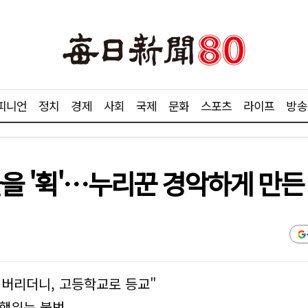
피니언
정치
경제
사회
국제
문화
스포츠
라이프
방송
을 '휙'…누리꾼 경악하게 만든
 버리더니, 고등학교로 등교"
 행위는 불법