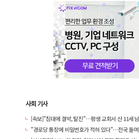
사회 기사
[속보]"침대에 결박, 탈진"…평생 교회서 산 11세 남아, 병원 이송
"경로당 통장에 비밀번호가 적혀 있다"…전국 돌며 경로당 13곳 턴 30