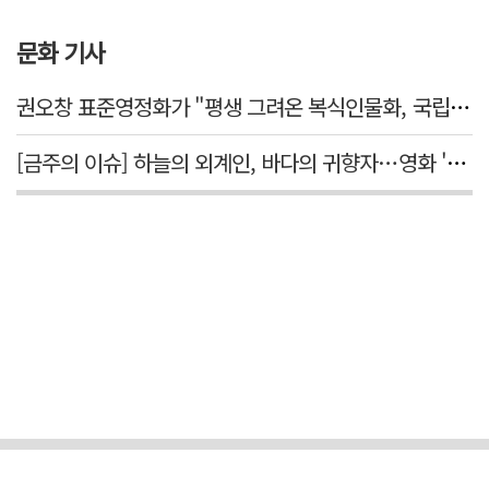
문화 기사
권오창 표준영정화가 "평생 그려온 복식인물화, 국립대구박물관에서 가치 있게 활용되길"
[금주의 이슈] 하늘의 외계인, 바다의 귀향자…영화 '호프'와 '오디세이'