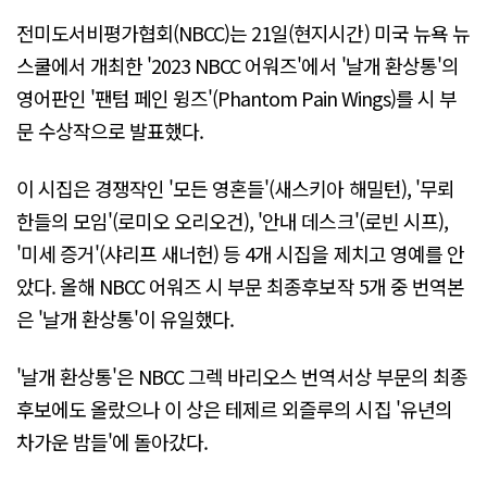
전미도서비평가협회(NBCC)는 21일(현지시간) 미국 뉴욕 뉴
스쿨에서 개최한 '2023 NBCC 어워즈'에서 '날개 환상통'의
영어판인 '팬텀 페인 윙즈'(Phantom Pain Wings)를 시 부
문 수상작으로 발표했다.
이 시집은 경쟁작인 '모든 영혼들'(새스키아 해밀턴), '무뢰
한들의 모임'(로미오 오리오건), '안내 데스크'(로빈 시프),
'미세 증거'(샤리프 새너헌) 등 4개 시집을 제치고 영예를 안
았다. 올해 NBCC 어워즈 시 부문 최종후보작 5개 중 번역본
은 '날개 환상통'이 유일했다.
'날개 환상통'은 NBCC 그렉 바리오스 번역서상 부문의 최종
후보에도 올랐으나 이 상은 테제르 외즐루의 시집 '유년의
차가운 밤들'에 돌아갔다.