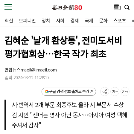
최신
오피니언
정치
사회
경제
국제
문화
스포츠
김혜순 '날개 환상통', 전미도서비
평가협회상…한국 작가 최초
연합뉴스
maeil@imaeil.com
입력 2024-03-22 11:28:17
구글 검색 선호 출처로 추가
시·번역서 2개 부문 최종후보 올라 시 부문서 수상
김 시인 "젠더는 명사 아닌 동사…아시아 여성 택해
주셔서 감사"