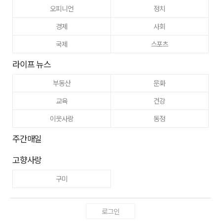
오피니언
정치
경제
사회
국제
스포츠
라이프 뉴스
부동산
문화
교육
건강
이웃사랑
동정
주간매일
고향사랑
구미
로그인