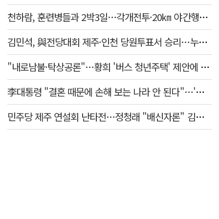
천하람, 훈련병들과 2박3일…각개전투·20㎞ 야간행군 체험
김민석, 與전당대회 제주·인천 당원투표서 승리…누적 득표는 '초박빙'
"내로남불·탁상공론"…황희 '버스 청년주택' 제안에 與 내부서도 쓴소리
李대통령 "결혼 때문에 손해 보는 나라 안 된다"…'결혼 페널티' 22개 손본다
민주당 제주 연설회 난타전…정청래 "배신자론" 김민석 "관리 무능"