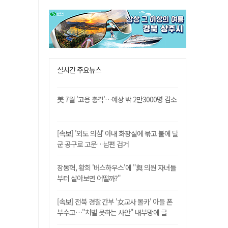
실시간 주요뉴스
美 7월 '고용 충격'…예상 밖 2만3000명 감소
[속보] '외도 의심' 아내 화장실에 묶고 불에 달
군 공구로 고문…남편 검거
장동혁, 황희 '버스하우스'에 "與 의원 자녀들
부터 살아보면 어떨까?"
[속보] 전북 경찰 간부 '女교사 몰카' 아들 폰
부수고…"처벌 못하는 사안" 내부망에 글