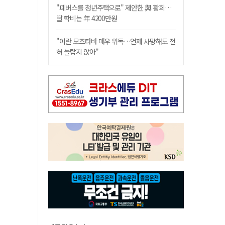
"폐버스를 청년주택으로" 제안한 與 황희…
딸 학비는 年 4200만원
"이란 모즈타바 매우 위독…언제 사망해도 전
혀 놀랍지 않아"