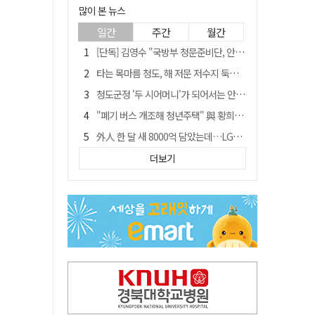
많이 본 뉴스
일간
주간
월간
[단독] 김영수 "국방부 청문준비단, 안규백 탈영 알고있었다"
타는 목마름 청도, 해 저문 저수지 둑에 군수가 서 있었다
청도군정 '두 시어머니'가 되어서는 안된다
"폐기 버스 개조해 청년주택" 與 황희…'딸 학비는 年 4200만원'
外人 한 달 새 8000억 담았는데…LG이노텍 목표주가는 왜 엇갈릴까
임시휴업 들어갔던 홈플러스 영주점, 7일 영업 재개…지하 1층만 운영
더보기
신세계사이먼, 대구 아울렛 토지매매 계약 체결… 사업 본궤도
SK하이닉스, 주당 375원 분기 배당 공시…"3분기 중 주주환원 방안 확정"
이의준 전 경북도 새마을봉사과장, 제28대 울릉군 부군수 취임
"상법개정해도 주주가 '봉'"…하이닉스 솔리다임 상장설에 술렁[개미와글와글]