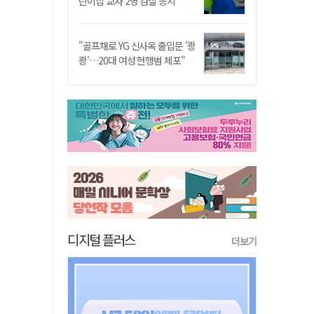
린이집 교사 2명 검찰 송치
"골프채로 YG 신사옥 출입문 '쾅
쾅'…20대 여성 현행범 체포"
디지털 플러스
더보기