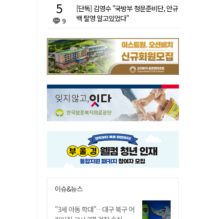
[단독] 김영수 "국방부 청문준비단, 안규
백 탈영 알고있었다"
9
이슈&뉴스
"3세 아동 학대"…대구 북구 어