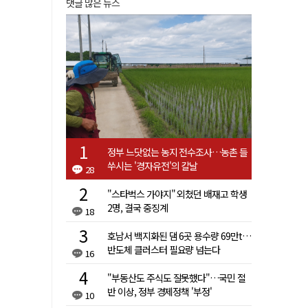
댓글 많은 뉴스
정부 느닷없는 농지 전수조사…농촌 들
쑤시는 '경자유전'의 칼날
28
"스타벅스 가야지" 외쳤던 배재고 학생
2명, 결국 중징계
18
호남서 백지화된 댐 6곳 용수량 69만t…
반도체 클러스터 필요량 넘는다
16
"부동산도 주식도 잘못했다"…국민 절
반 이상, 정부 경제정책 '부정'
10