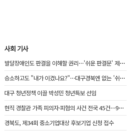
사회 기사
발달장애인도 판결을 이해할 권리…'쉬운 판결문' 제도화 과제
승소하고도 "내가 이겼나요?"…대구경북엔 없는 '쉬운 판결문'
대구 청년정책 이끌 박성민 청년특보 선임
현직 경찰관 가족 피의자·피혐의 사건 전국 45건…9월부터 '상피제'
경북도, 제34회 중소기업대상 후보기업 신청 접수