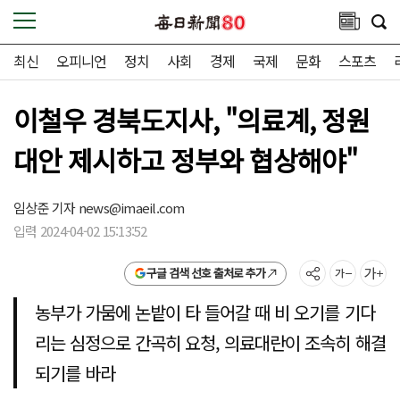
최신
오피니언
정치
사회
경제
국제
문화
스포츠
이철우 경북도지사, "의료계, 정원
대안 제시하고 정부와 협상해야"
임상준 기자
news@imaeil.com
입력 2024-04-02 15:13:52
구글 검색 선호 출처로 추가
농부가 가뭄에 논밭이 타 들어갈 때 비 오기를 기다
리는 심정으로 간곡히 요청, 의료대란이 조속히 해결
되기를 바라