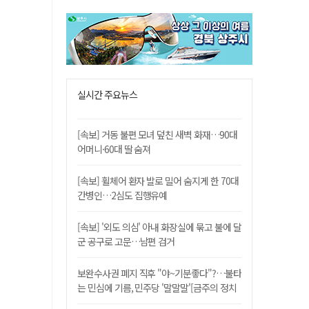
실시간 주요뉴스
[속보] 거동 불편 모녀 덮친 새벽 화재…90대
어머니·60대 딸 숨져
[속보] 휠체어 환자 발로 밀어 숨지게 한 70대
간병인…2심도 집행유예
[속보] '외도 의심' 아내 화장실에 묶고 불에 달
군 공구로 고문…남편 검거
보완수사권 폐지 직후 "야~기분좋다"?…불타
는 민심에 기름, 민주당 '말말말'[금주의 정치
舌전]