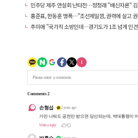
민주당 제주 연설회 난타전…정청래 "배신자론" 김민석 "관리
홍준표, 한동훈 맹폭…"조선제일껌, 권력에 살고 권력에 
추미애 "국가직 소방인데…경기도가 1조 넘게 인건