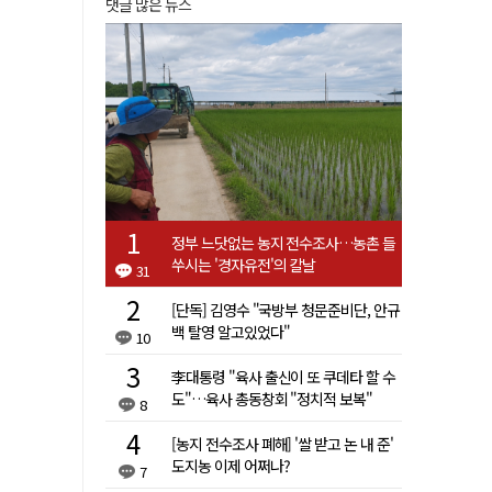
댓글 많은 뉴스
정부 느닷없는 농지 전수조사…농촌 들
쑤시는 '경자유전'의 칼날
31
[단독] 김영수 "국방부 청문준비단, 안규
백 탈영 알고있었다"
10
李대통령 "육사 출신이 또 쿠데타 할 수
도"…육사 총동창회 "정치적 보복"
8
[농지 전수조사 폐해] '쌀 받고 논 내 준'
도지농 이제 어쩌나?
7