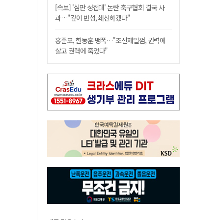
[속보] '심판 성접대' 논란 축구협회 결국 사
과…"깊이 반성, 쇄신하겠다"
홍준표, 한동훈 맹폭…"조선제일껌, 권력에
살고 권력에 죽었다"