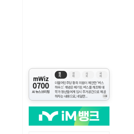
정
경
사
국
치
제
회
제
mWiz
0700
더불어민주당 황희 의원이 제안한 '버스
하우스' 개념은 폐기된 버스를 개조해 대
AI 뉴스브리핑
학가 청년들에게 임시 주거공간으로 제공
→
하자는 내용으로, 네덜란...