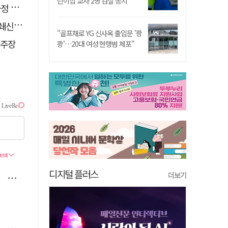
린이집 교사 2명 검찰 송치
단"
겠다"
"골프채로 YG 신사옥 출입문 '쾅
 주장
쾅'…20대 여성 현행범 체포"
디지털 플러스
더보기