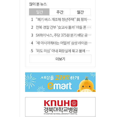
많이 본 뉴스
일간
주간
월간
"폐기 버스 개조해 청년주택" 與 황희…'딸 학비는 年 4200만원'
전북 경찰 간부 '女교사 몰카' 아들 폰 부수고…"처벌 못하는 사안" 내부망에 글
SK하이닉스, 주당 375원 분기 배당 공시…"3분기 중 주주환원 방안 확정"
'새 아시아쿼터는 어떨까' 삼성 라이온즈, 새 얼굴 투수 미야모리 영입
'외도 의심' 아내 화장실에 묶고 불에 달군 공구로 고문…남편 검거
박권현 청도군수, '햇빛 연금 사업' 공약 시동걸어
더보기
김병삼 경북 영천시장, 이번엔 국회 공략…'마사회 본사 이전·광역교통망 확충' 요청
경찰, 9월 초부터 상피제 전격 실시…가족 사건 수사 못해
"3세 아동 학대"…대구 북구 국공립어린이집 교사 2명 검찰 송치
봉화서 주택 에어컨 실외기에서 시작된 불… 주택 화재로 번져