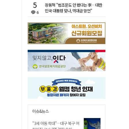
장동혁 "법조문도 안 봤다는 李…대한
민국 대통령 맞나, 역대급 망언"
6
이슈&뉴스
"3세 아동 학대"…대구 북구 어