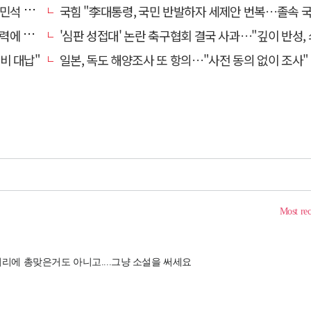
 무능"
국힘 "李대통령, 국민 반발하자 세제안 번복…졸속 국정 즉각 중
죽었다"
'심판 성접대' 논란 축구협회 결국 사과…"깊이 반성, 쇄신하
비 대납"
일본, 독도 해양조사 또 항의…"사전 동의 없이 조사"