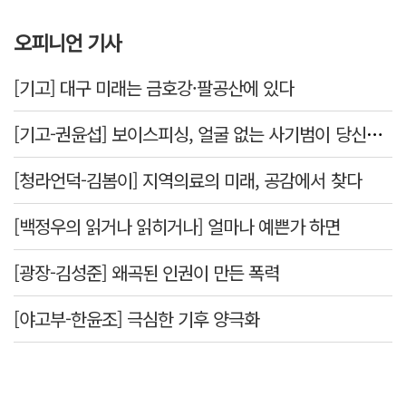
오피니언 기사
[기고] 대구 미래는 금호강·팔공산에 있다
[기고-권윤섭] 보이스피싱, 얼굴 없는 사기범이 당신을 노린다
[청라언덕-김봄이] 지역의료의 미래, 공감에서 찾다
[백정우의 읽거나 읽히거나] 얼마나 예쁜가 하면
[광장-김성준] 왜곡된 인권이 만든 폭력
[야고부-한윤조] 극심한 기후 양극화