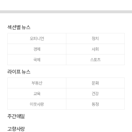
섹션별 뉴스
오피니언
정치
경제
사회
국제
스포츠
라이프 뉴스
부동산
문화
교육
건강
이웃사랑
동정
주간매일
고향사랑