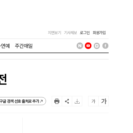
지면보기
기사제보
로그인
회원가입
·연예
주간매일
전
가
가
구글 검색 선호 출처로 추가