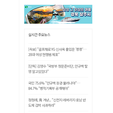
실시간 주요뉴스
[속보] "골프채로 YG 신사옥 출입문 '쾅쾅'…
20대 여성 현행범 체포"
[단독] 김영수 "국방부 청문준비단, 안규백 탈
영 알고있었다"
국민 75.6% "안규백 장관 물러나야"…
84.7% "병적기록부 공개해야"
정청래, 靑 겨냥... "신천지·레버리지·호남 반
도체 겁박 사과하라"