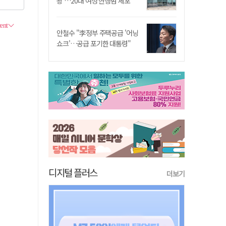
쾅'…20대 여성 현행범 체포"
안철수 "李정부 주택공급 '어닝
쇼크'…공급 포기한 대통령"
디지털 플러스
더보기