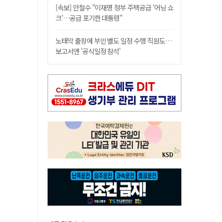
[속보] 안철수 "이재명 정부 주택공급 '어닝 쇼
크'…공급 포기한 대통령"
노태악 출장에 부인 별도 일정 수행 직원도…
보고서엔 '공식일정 참석'