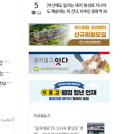
[부산에도 밀리는 대구] 동성로 지나쳐
도 해운대는 꼭 간다, 외국인 관광객 16
12
배 차이
궤도
릴까
9만t
이슈&뉴스
"골프채로 YG 신사옥 출입문 '쾅