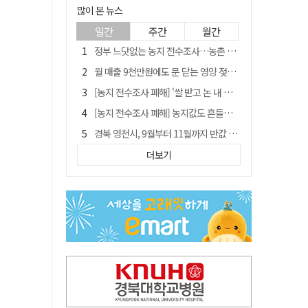
많이 본 뉴스
일간
주간
월간
정부 느닷없는 농지 전수조사…농촌 들쑤시는 '경자유전'의 칼날
월 매출 9천만원에도 문 닫는 영양 젖소농장… "일할 사람이 없어"
[농지 전수조사 폐해] '쌀 받고 논 내 준' 도지농 이제 어쩌나?
[농지 전수조사 폐해] 농지값도 흔들리나…"도지 막히면 헐값 매물 나올 수도"
경북 영천시, 9월부터 11월까지 반값 여행 혜택 제공
'솔리다임 IPO 추진설' SK하이닉스, 주가 9% 급락
더보기
국민 51.9% "李 대통령 재판 재개 필요하다"
[농지 전수조사 폐해] 실경작농·청년농 부담도 커진다
아쉬운 태클
TK신공항 참여 주저한 LH, 광주군공항 사업에는 앞장