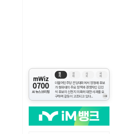
정
경
사
국
치
제
회
제
mWiz
0700
더불어민주당 전당대회에서 정청래 후보
가 청와대의 주요 정책과 경쟁자인 김민
AI 뉴스브리핑
석 후보의 신천지 의혹에 대한 사과를 요
→
구하며 갈등이 고조되고 있다...