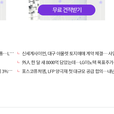
사업 지원
신세계사이먼, 대구 아울렛 토지매매 계약 체결… 사업 본
外人 한 달 새 8000억 담았는데…LG이노텍 목표주가는 왜 엇갈
대 강세
포스코퓨처엠, LFP 양극재 첫 대규모 공급 합의…내년부터 6년간 1