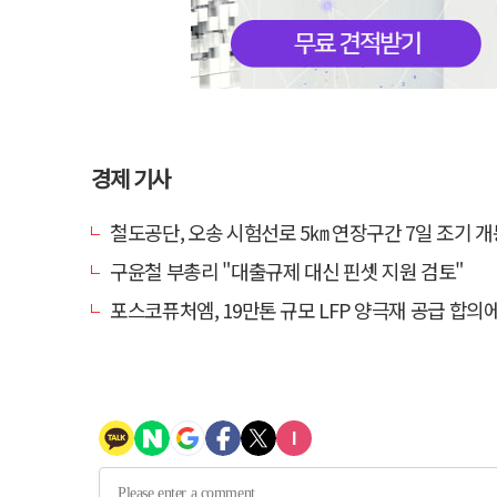
경제 기사
철도공단, 오송 시험선로 5㎞ 연장구간 7일 조기 개통…LA 메트로 
구윤철 부총리 "대출규제 대신 핀셋 지원 검토"
포스코퓨처엠, 19만톤 규모 LFP 양극재 공급 합의에 3%