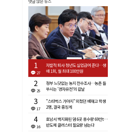
댓글 많은 뉴스
자발적 퇴사 청년도 실업급여 준다…생
애 1회, 월 최대 100만원
27
정부 느닷없는 농지 전수조사…농촌 들
쑤시는 '경자유전'의 칼날
25
"스타벅스 가야지" 외쳤던 배재고 학생
2명, 결국 중징계
17
호남서 백지화된 댐 6곳 용수량 69만t…
반도체 클러스터 필요량 넘는다
16