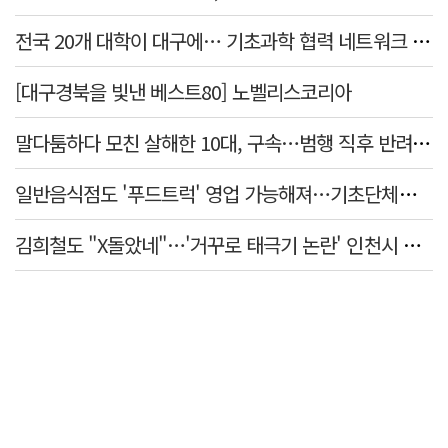
전국 20개 대학이 대구에… 기초과학 협력 네트워크 출범하다
[대구경북을 빛낸 베스트80] 노벨리스코리아
말다툼하다 모친 살해한 10대, 구속…범행 직후 반려견도 죽여
일반음식점도 '푸드트럭' 영업 가능해져…기초단체별 조례 개정 움직임
김희철도 "X돌았네"…'거꾸로 태극기 논란' 인천시 현수막, 이틀 만에 철거