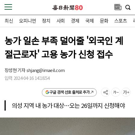
최신
오피니언
정치
사회
경제
국제
문화
스포츠
농가 일손 부족 덜어줄 '외국인 계
절근로자' 고용 농가 신청 접수
장성현 기자
shjang@imaeil.com
입력 2024-04-16 14:18:54
구글 검색 선호 출처로 추가
의성 지역 내 농가 대상…오는 26일까지 신청해야