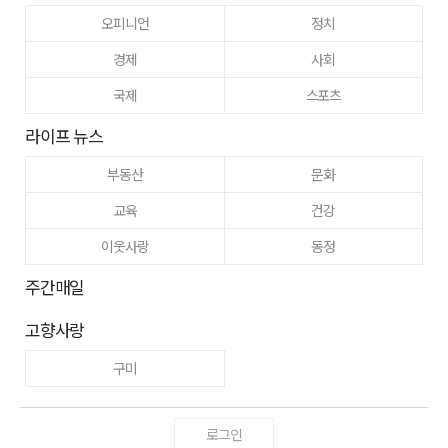
오피니언
정치
경제
사회
국제
스포츠
라이프 뉴스
부동산
문화
교육
건강
이웃사랑
동정
주간매일
고향사랑
구미
로그인