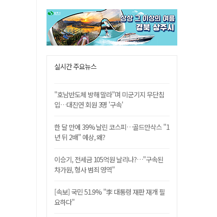
실시간 주요뉴스
"호남반도체 방해 말라"며 미군기지 무단침
입…대진연 회원 3명 '구속'
한 달 만에 39% 날린 코스피…골드만삭스 "1
년 뒤 2배" 예상, 왜?
이승기, 전세금 105억원 날리나?…"구속된
차가원, 형사 범죄 영역"
[속보] 국민 51.9% "李 대통령 재판 재개 필
요하다"