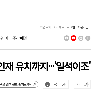
지면보기
기사제보
로그인
회원가입
·연예
주간매일
재 유치까지···'일석이조'
가
가
구글 검색 선호 출처로 추가