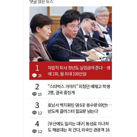
댓글 많은 뉴스
자발적 퇴사 청년도 실업급여 준다…생
애 1회, 월 최대 100만원
25
"스타벅스 가야지" 외쳤던 배재고 학생
2명, 결국 중징계
15
호남서 백지화된 댐 6곳 용수량 69만t…
반도체 클러스터 필요량 넘는다
12
[부산에도 밀리는 대구] 동성로 지나쳐
도 해운대는 꼭 간다, 외국인 관광객 16
12
배 차이