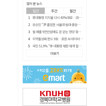
많이 본 뉴스
일간
주간
월간
李대통령 지지율 다시 40%대로…20대는 18.8%p 급락
유승민 "尹 졸업한 서울대 법대·충암고도 없애야"…李 육사 통합 직격
월 매출 9천만원에도 문 닫는 영양 젖소농장… "일할 사람이 없어"
지역활성화 펀드 9호…포항 AI 데이터센터에 6천억 투입
국민 51.9% "李 대통령 재판 재개 필요하다"
경북 영천시, 9월부터 11월까지 반값 여행 혜택 제공
더보기
아쉬운 태클
'솔리다임 IPO 추진설' SK하이닉스, 주가 9% 급락
경찰, 홍명보 선임 의혹 수사…대한축구협회 전격 압수수색
"김용민, 흑백논리로 세상 보는 듯" 검찰 내부서 지탄