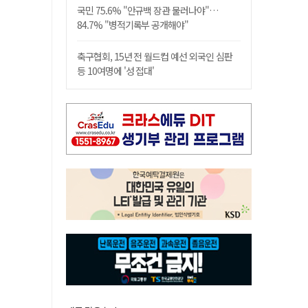
국민 75.6% "안규백 장관 물러나야"…
84.7% "병적기록부 공개해야"
축구협회, 15년 전 월드컵 예선 외국인 심판
등 10여명에 '성 접대'