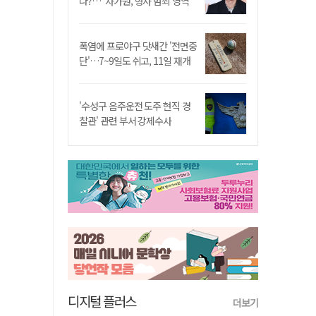
나?…"차가원, 형사 범죄 영역"
폭염에 프로야구 닷새간 '전면중
단'…7~9일도 쉬고, 11일 재개
'수성구 음주운전 도주 현직 경
찰관' 관련 부서 강제수사
디지털 플러스
더보기