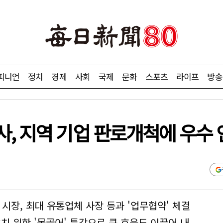
피니언
정치
경제
사회
국제
문화
스포츠
라이프
방송
, 지역 기업 판로개척에 우수 인
시장, 최대 유통업체 사장 등과 '업무협약' 체결
치 위한 '몽골어' 특강으로 큰 호응도 이끌어 내