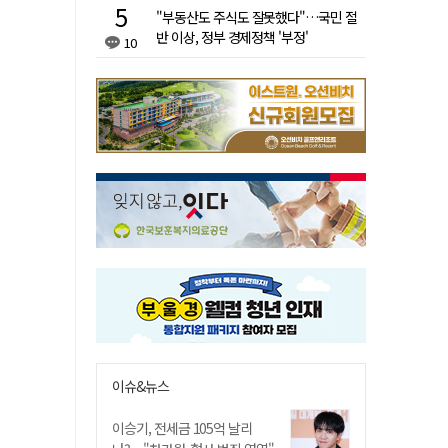
"부동산도 주식도 잘못했다"…국민 절
반 이상, 정부 경제정책 '부정'
10
이슈&뉴스
이승기, 전세금 105억 날리