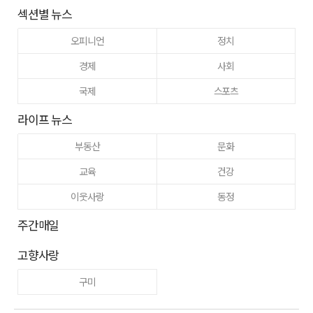
섹션별 뉴스
오피니언
정치
경제
사회
국제
스포츠
라이프 뉴스
부동산
문화
교육
건강
이웃사랑
동정
주간매일
고향사랑
구미