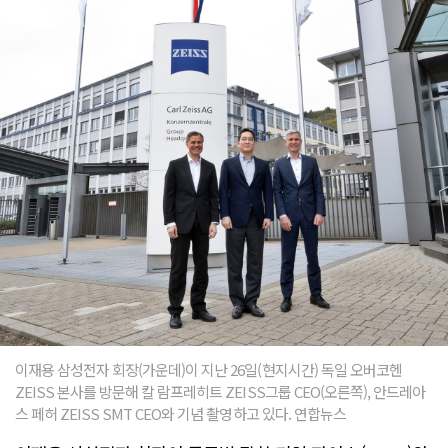
이재용 삼성전자 회장(가운데)이 지난 26일(현지시간) 독일 오버코헨
ZEISS 본사를 방문해 칼 람프레히트 ZEISS그룹 CEO(오른쪽), 안드레아
스 페허 ZEISS SMT CEO와 기념 촬영하고 있다. 연합뉴스