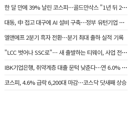
한 달 만에 39% 날린 코스피…골드만삭스 "1년 뒤 2배" 예상, 왜?
대동, 中 접고 대구에 AI 설비 구축…정부 유턴기업 선정
엘앤에프 2분기 흑자 전환…분기 최대 출하 실적 기록
"LCC 벗어나 SSC로"… 새 출발하는 티웨이, 사업 전략 발표
IBK기업은행, 취약계층 대출 문턱 낮춘다…연 6.0% 'i-ONE 햇살론 특례보증' 비대면 출시
코스피, 4.6% 급락 6,200대 마감…코스닥 닷새째 상승