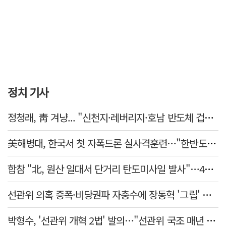
정치 기사
정청래, 靑 겨냥... "신천지·레버리지·호남 반도체 겁박 사과하라"
美해병대, 한국서 첫 자폭드론 실사격훈련…"한반도 지형 학습"
합참 "北, 원산 일대서 단거리 탄도미사일 발사"…42일 만
선관위 의혹 증폭·비당권파 자충수에 장동혁 '그립' 더 강해졌다
박형수, '선관위 개혁 2법' 발의…"선관위 국조 매년 실시"