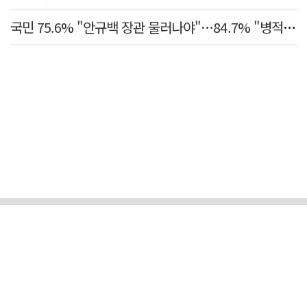
국민 75.6% "안규백 장관 물러나야"…84.7% "병적기록부 공개해야"