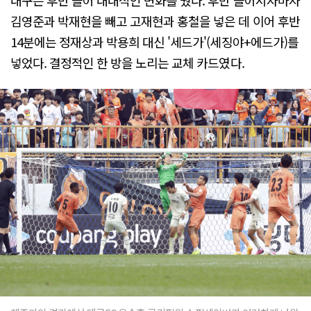
김영준과 박재현을 빼고 고재현과 홍철을 넣은 데 이어 후반
14분에는 정재상과 박용희 대신 '세드가'(세징야+에드가)를
넣었다. 결정적인 한 방을 노리는 교체 카드였다.