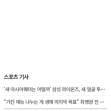
스포츠 기사
'새 아시아쿼터는 어떨까' 삼성 라이온즈, 새 얼굴 투수 미야모리 영입
"가진 재능 나누는 게 생애 마지막 목표" 최병권 전 대구체고 복싱 감독