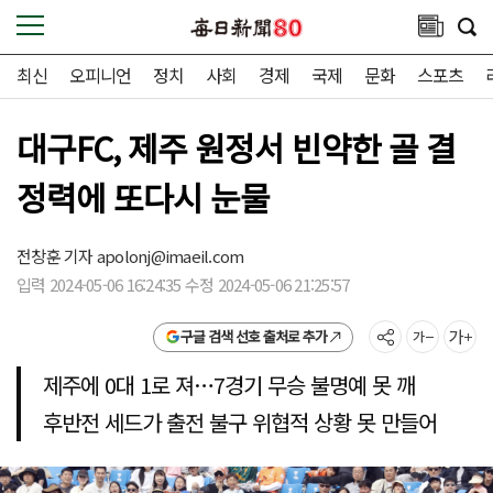
최신
오피니언
정치
사회
경제
국제
문화
스포츠
대구FC, 제주 원정서 빈약한 골 결
정력에 또다시 눈물
전창훈 기자
apolonj@imaeil.com
입력 2024-05-06 16:24:35 수정 2024-05-06 21:25:57
구글 검색 선호 출처로 추가
제주에 0대 1로 져…7경기 무승 불명예 못 깨
후반전 세드가 출전 불구 위협적 상황 못 만들어