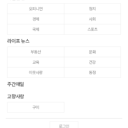
오피니언
정치
경제
사회
국제
스포츠
라이프 뉴스
부동산
문화
교육
건강
이웃사랑
동정
주간매일
고향사랑
구미
로그인