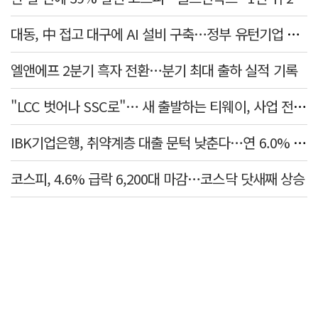
대동, 中 접고 대구에 AI 설비 구축…정부 유턴기업 선정
엘앤에프 2분기 흑자 전환…분기 최대 출하 실적 기록
"LCC 벗어나 SSC로"… 새 출발하는 티웨이, 사업 전략 발표
IBK기업은행, 취약계층 대출 문턱 낮춘다…연 6.0% 'i-ONE 햇살론 특례보증' 비대면 출시
코스피, 4.6% 급락 6,200대 마감…코스닥 닷새째 상승