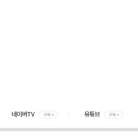
네이버TV
유튜브
구독 +
구독 +