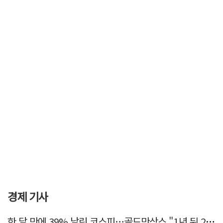
경제 기사
한 달 만에 39% 날린 코스피…골드만삭스 "1년 뒤 2배" 예상, 왜?