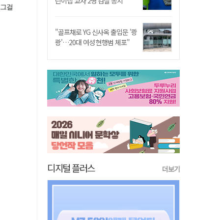
린이집 교사 2명 검찰 송치
"골프채로 YG 신사옥 출입문 '쾅
쾅'…20대 여성 현행범 체포"
디지털 플러스
더보기