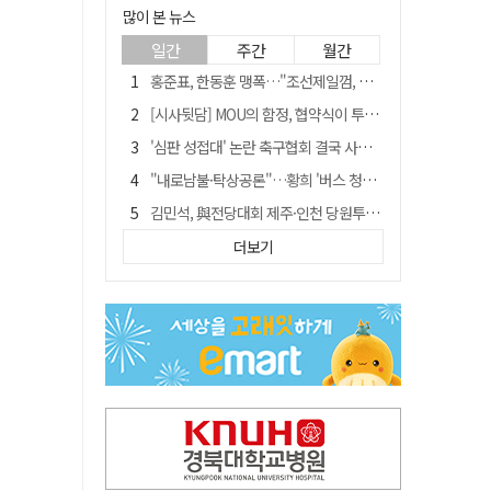
많이 본 뉴스
일간
주간
월간
홍준표, 한동훈 맹폭…"조선제일껌, 권력에 살고 권력에 죽었다"
[시사뒷담] MOU의 함정, 협약식이 투자 확정은 아니긴 해
'심판 성접대' 논란 축구협회 결국 사과…"깊이 반성, 쇄신하겠다"
"내로남불·탁상공론"…황희 '버스 청년주택' 제안에 與 내부서도 쓴소리
김민석, 與전당대회 제주·인천 당원투표서 승리…누적 득표는 '초박빙'
"경로당 통장에 비밀번호가 적혀 있다"…전국 돌며 경로당 13곳 턴 30대 구속
더보기
예안향교 대성전, '국가지정 보물로 지정'
"침대에 결박, 탈진"…평생 교회서 산 11세 남아, 병원 이송 끝 숨져
휠체어 환자 발로 밀어 숨지게 한 70대 간병인…2심도 집행유예
[금주의 이슈] 하늘의 외계인, 바다의 귀향자…영화 '호프'와 '오디세이'