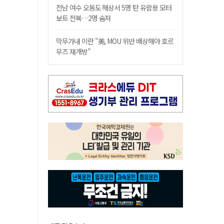
전남 여수 오동도 해상서 5명 탄 유람용 모터
보트 전복…2명 숨져
막무가내 이란 "美, MOU 위반 배상해야 호르
무즈 재개방"