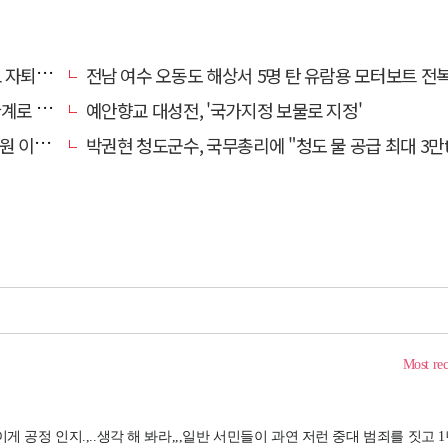
 기로에
전남 여수 오동도 해상서 5명 탄 유람용 모터보트 전복…2명 
로 추정
예안향교 대성전, '국가지정 보물로 지정'
끝 숨져
박권현 청도군수, 국무총리에 "청도 물 공급 최대 3만t 늘려