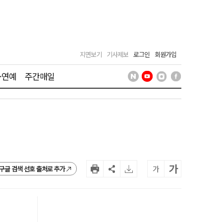
지면보기
기사제보
로그인
회원가입
·연예
주간매일
가
가
구글 검색 선호 출처로 추가