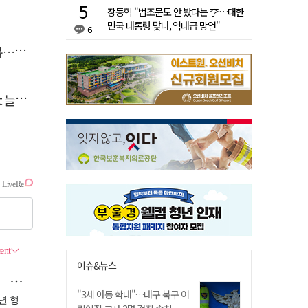
장동혁 "법조문도 안 봤다는 李…대한
민국 대통령 맞나, 역대급 망언"
6
숨져
달라"
이슈&뉴스
"3세 아동 학대"…대구 북구 어