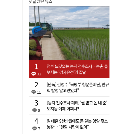
댓글 많은 뉴스
정부 느닷없는 농지 전수조사…농촌 들
쑤시는 '경자유전'의 칼날
32
[단독] 김영수 "국방부 청문준비단, 안규
백 탈영 알고있었다"
11
[농지 전수조사 폐해] '쌀 받고 논 내 준'
도지농 이제 어쩌나?
8
월 매출 9천만원에도 문 닫는 영양 젖소
농장… "일할 사람이 없어"
7