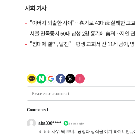
사회 기사
"아버지 외출한 사이"…흉기로 40대母 살해한 고교 자퇴생, 구속
서울 면목동서 60대 남성 2명 흉기에 숨져…지인 관계
"침대에 결박, 탈진"…평생 교회서 산 11세 남아, 병원 이송 