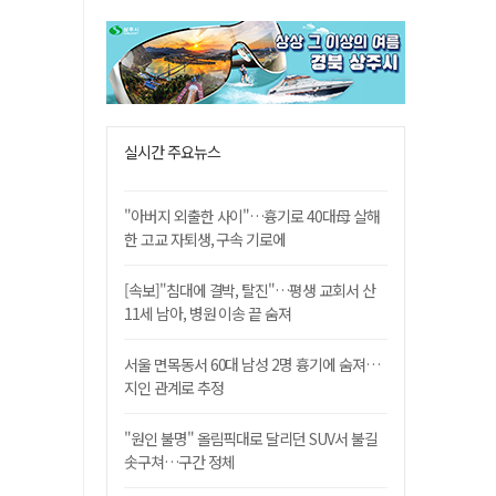
실시간 주요뉴스
"아버지 외출한 사이"…흉기로 40대母 살해
한 고교 자퇴생, 구속 기로에
[속보]"침대에 결박, 탈진"…평생 교회서 산
11세 남아, 병원 이송 끝 숨져
서울 면목동서 60대 남성 2명 흉기에 숨져…
지인 관계로 추정
"원인 불명" 올림픽대로 달리던 SUV서 불길
솟구쳐…구간 정체