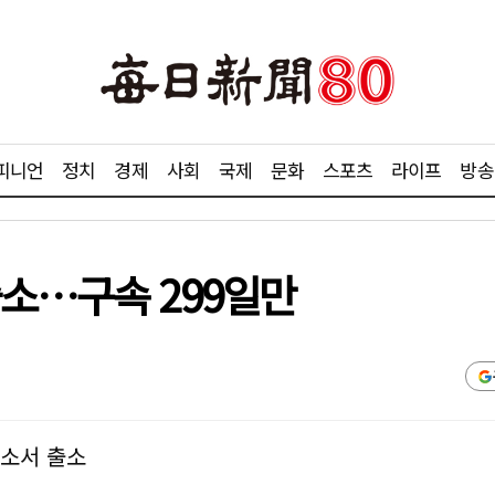
피니언
정치
경제
사회
국제
문화
스포츠
라이프
방송
출소…구속 299일만
치소서 출소